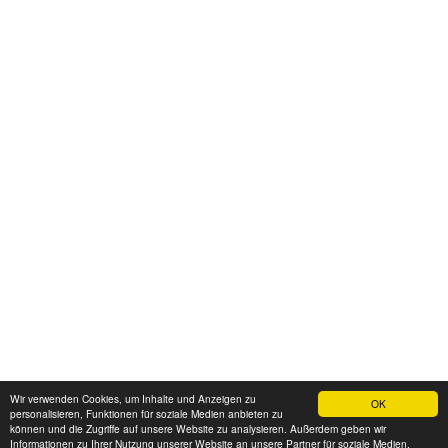
Wir verwenden Cookies, um Inhalte und Anzeigen zu
OK
personalisieren, Funktionen für soziale Medien anbieten zu
können und die Zugriffe auf unsere Website zu analysieren. Außerdem geben wir
Informationen zu Ihrer Nutzung unserer Website an unsere Partner für soziale Medien,