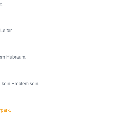
e.
Leiter.
tern Hubraum.
 kein Problem sein.
rpark.