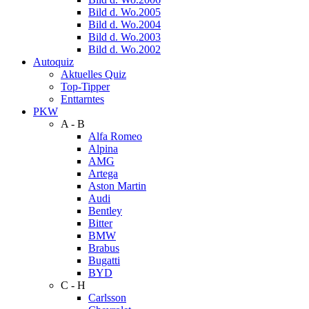
Bild d. Wo.2005
Bild d. Wo.2004
Bild d. Wo.2003
Bild d. Wo.2002
Autoquiz
Aktuelles Quiz
Top-Tipper
Enttarntes
PKW
A - B
Alfa Romeo
Alpina
AMG
Artega
Aston Martin
Audi
Bentley
Bitter
BMW
Brabus
Bugatti
BYD
C - H
Carlsson