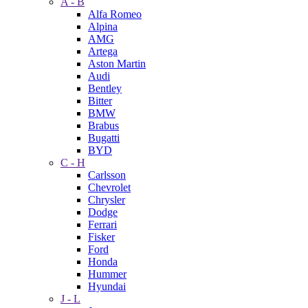
A - B
Alfa Romeo
Alpina
AMG
Artega
Aston Martin
Audi
Bentley
Bitter
BMW
Brabus
Bugatti
BYD
C - H
Carlsson
Chevrolet
Chrysler
Dodge
Ferrari
Fisker
Ford
Honda
Hummer
Hyundai
J - L