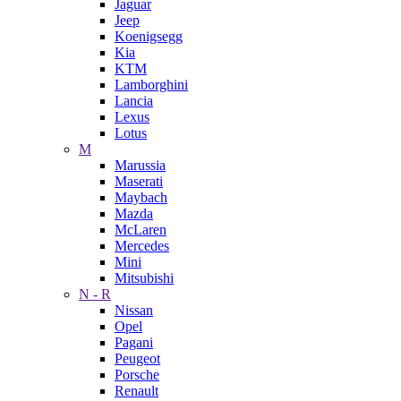
Jaguar
Jeep
Koenigsegg
Kia
KTM
Lamborghini
Lancia
Lexus
Lotus
M
Marussia
Maserati
Maybach
Mazda
McLaren
Mercedes
Mini
Mitsubishi
N - R
Nissan
Opel
Pagani
Peugeot
Porsche
Renault