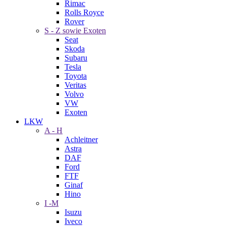
Rimac
Rolls Royce
Rover
S - Z sowie Exoten
Seat
Skoda
Subaru
Tesla
Toyota
Veritas
Volvo
VW
Exoten
LKW
A - H
Achleitner
Astra
DAF
Ford
FTF
Ginaf
Hino
I -M
Isuzu
Iveco