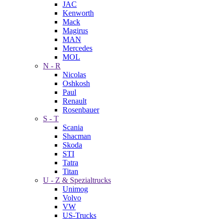
JAC
Kenworth
Mack
Magirus
MAN
Mercedes
MOL
N - R
Nicolas
Oshkosh
Paul
Renault
Rosenbauer
S - T
Scania
Shacman
Skoda
STI
Tatra
Titan
U - Z & Spezialtrucks
Unimog
Volvo
VW
US-Trucks