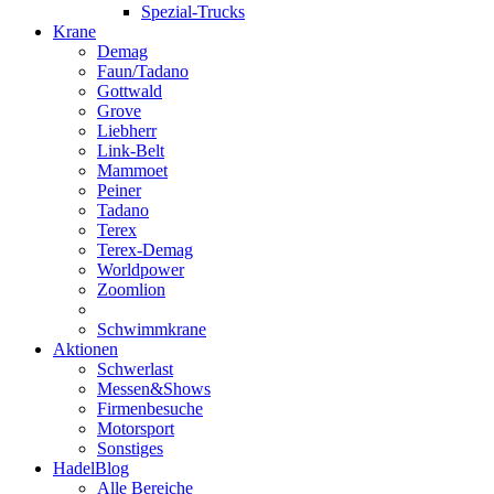
Spezial-Trucks
Krane
Demag
Faun/Tadano
Gottwald
Grove
Liebherr
Link-Belt
Mammoet
Peiner
Tadano
Terex
Terex-Demag
Worldpower
Zoomlion
Schwimmkrane
Aktionen
Schwerlast
Messen&Shows
Firmenbesuche
Motorsport
Sonstiges
HadelBlog
Alle Bereiche