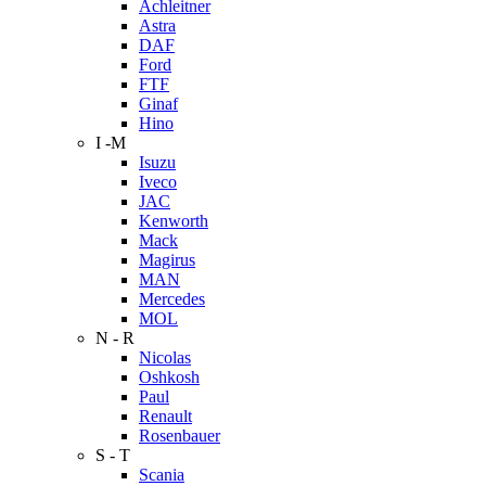
Achleitner
Astra
DAF
Ford
FTF
Ginaf
Hino
I -M
Isuzu
Iveco
JAC
Kenworth
Mack
Magirus
MAN
Mercedes
MOL
N - R
Nicolas
Oshkosh
Paul
Renault
Rosenbauer
S - T
Scania