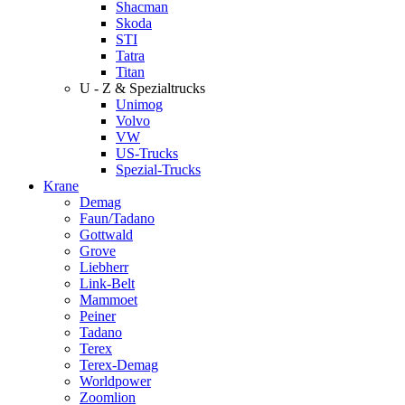
Shacman
Skoda
STI
Tatra
Titan
U - Z & Spezialtrucks
Unimog
Volvo
VW
US-Trucks
Spezial-Trucks
Krane
Demag
Faun/Tadano
Gottwald
Grove
Liebherr
Link-Belt
Mammoet
Peiner
Tadano
Terex
Terex-Demag
Worldpower
Zoomlion