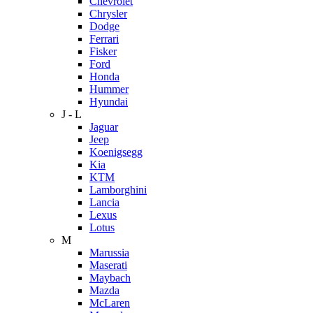
Chevrolet
Chrysler
Dodge
Ferrari
Fisker
Ford
Honda
Hummer
Hyundai
J - L
Jaguar
Jeep
Koenigsegg
Kia
KTM
Lamborghini
Lancia
Lexus
Lotus
M
Marussia
Maserati
Maybach
Mazda
McLaren