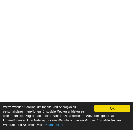
Wir verwenden Cookies, um Inhalte und Anzeigen zu
OK
personalisieren, Funktionen für soziale Medien anbieten zu
können und die Zugriffe auf unsere Website zu analysieren. Außerdem geben wir
Informationen zu Ihrer Nutzung unserer Website an unsere Partner für soziale Medien,
Werbung und Analysen weiter
Erfahre mehr...