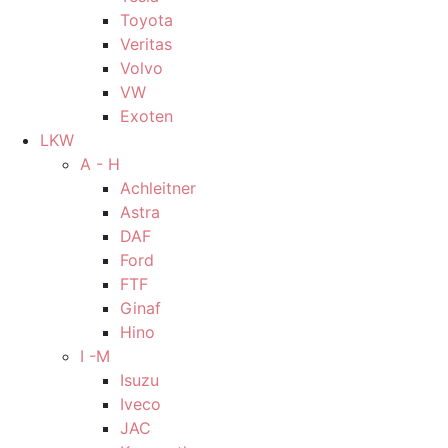
Toyota
Veritas
Volvo
VW
Exoten
LKW
A - H
Achleitner
Astra
DAF
Ford
FTF
Ginaf
Hino
I -M
Isuzu
Iveco
JAC