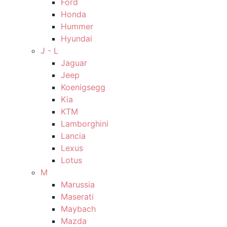
Ford
Honda
Hummer
Hyundai
J - L
Jaguar
Jeep
Koenigsegg
Kia
KTM
Lamborghini
Lancia
Lexus
Lotus
M
Marussia
Maserati
Maybach
Mazda