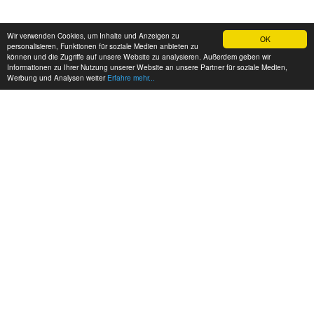
Wir verwenden Cookies, um Inhalte und Anzeigen zu
OK
personalisieren, Funktionen für soziale Medien anbieten zu
können und die Zugriffe auf unsere Website zu analysieren. Außerdem geben wir
Informationen zu Ihrer Nutzung unserer Website an unsere Partner für soziale Medien,
Werbung und Analysen weiter
Erfahre mehr...
MEINE KONTAKTDATEN:
hadel.net