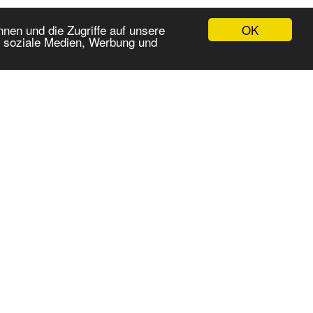
OK
nen und die Zugriffe auf unsere
r soziale Medien, Werbung und
WICHTIGE LINKS:
bherr LRT 10...
Impressum