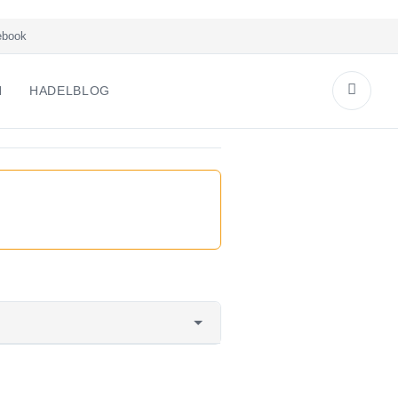
book
N
HADELBLOG