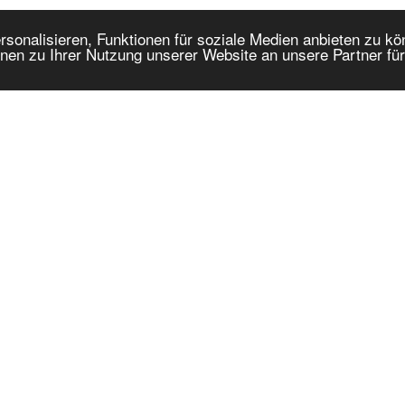
onalisieren, Funktionen für soziale Medien anbieten zu kön
nen zu Ihrer Nutzung unserer Website an unsere Partner fü
BEREICHE:
LETZTE BLOGEINTRÄGE:
05.08.2026 / 19.02:
Felbermayr delivers a Lie