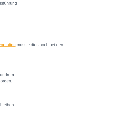
usführung
neration
musste dies noch bei den
 rundrum
worden.
 bleiben.