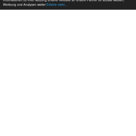
Werbung und Analysen weiter
Erfahre mehr...
MEINE KONTAKTDATEN:
hadel.net
Bereich: Autos
Jens Hadel
+49 171 6313756