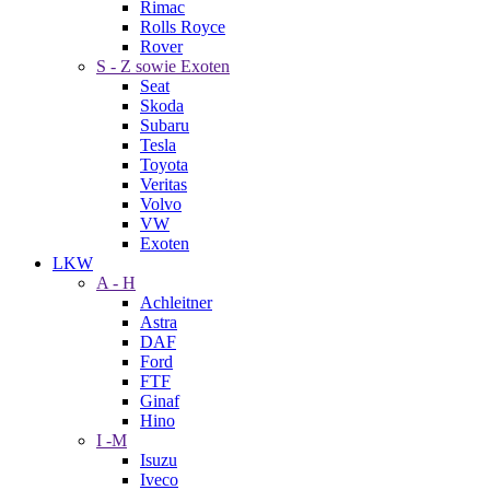
Rimac
Rolls Royce
Rover
S - Z sowie Exoten
Seat
Skoda
Subaru
Tesla
Toyota
Veritas
Volvo
VW
Exoten
LKW
A - H
Achleitner
Astra
DAF
Ford
FTF
Ginaf
Hino
I -M
Isuzu
Iveco