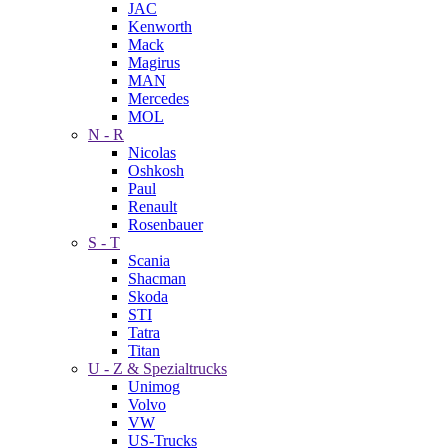
JAC
Kenworth
Mack
Magirus
MAN
Mercedes
MOL
N - R
Nicolas
Oshkosh
Paul
Renault
Rosenbauer
S - T
Scania
Shacman
Skoda
STI
Tatra
Titan
U - Z & Spezialtrucks
Unimog
Volvo
VW
US-Trucks