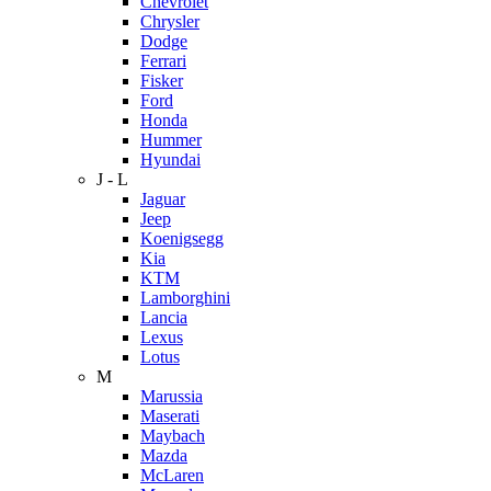
Chevrolet
Chrysler
Dodge
Ferrari
Fisker
Ford
Honda
Hummer
Hyundai
J - L
Jaguar
Jeep
Koenigsegg
Kia
KTM
Lamborghini
Lancia
Lexus
Lotus
M
Marussia
Maserati
Maybach
Mazda
McLaren