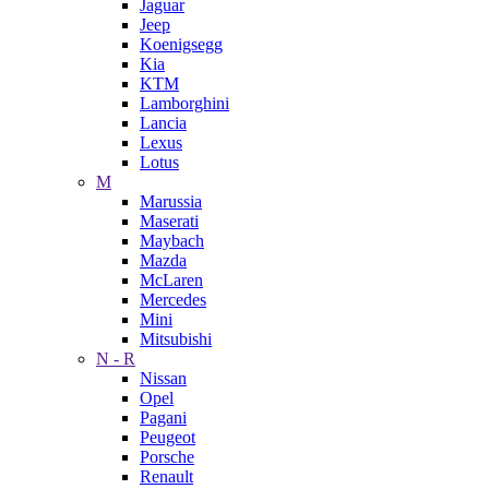
Jaguar
Jeep
Koenigsegg
Kia
KTM
Lamborghini
Lancia
Lexus
Lotus
M
Marussia
Maserati
Maybach
Mazda
McLaren
Mercedes
Mini
Mitsubishi
N - R
Nissan
Opel
Pagani
Peugeot
Porsche
Renault