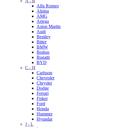
A - B
Alfa Romeo
Alpina
AMG
Artega
Aston Martin
Audi
Bentley
Bitter
BMW
Brabus
Bugatti
BYD
C - H
Carlsson
Chevrolet
Chrysler
Dodge
Ferrari
Fisker
Ford
Honda
Hummer
Hyundai
J - L