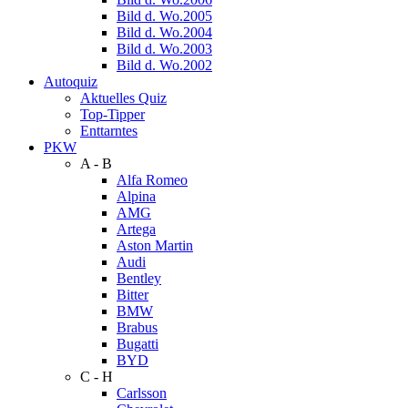
Bild d. Wo.2005
Bild d. Wo.2004
Bild d. Wo.2003
Bild d. Wo.2002
Autoquiz
Aktuelles Quiz
Top-Tipper
Enttarntes
PKW
A - B
Alfa Romeo
Alpina
AMG
Artega
Aston Martin
Audi
Bentley
Bitter
BMW
Brabus
Bugatti
BYD
C - H
Carlsson