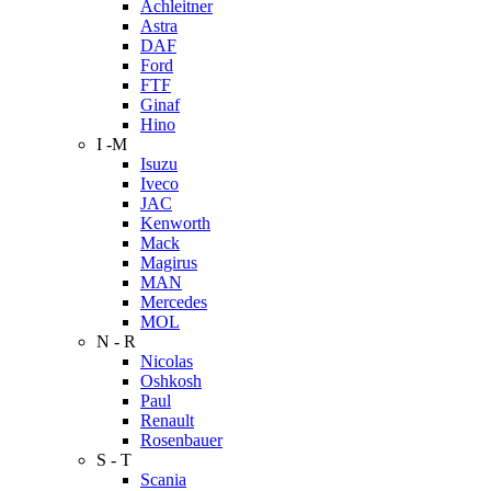
Achleitner
Astra
DAF
Ford
FTF
Ginaf
Hino
I -M
Isuzu
Iveco
JAC
Kenworth
Mack
Magirus
MAN
Mercedes
MOL
N - R
Nicolas
Oshkosh
Paul
Renault
Rosenbauer
S - T
Scania