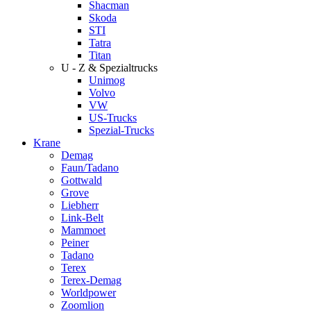
Shacman
Skoda
STI
Tatra
Titan
U - Z & Spezialtrucks
Unimog
Volvo
VW
US-Trucks
Spezial-Trucks
Krane
Demag
Faun/Tadano
Gottwald
Grove
Liebherr
Link-Belt
Mammoet
Peiner
Tadano
Terex
Terex-Demag
Worldpower
Zoomlion