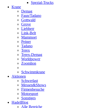
Spezial-Trucks
Krane
Demag
Faun/Tadano
Gottwald
Grove
Liebherr
Link-Belt
Mammoet
Peiner
Tadano
Terex
Terex-Demag
Worldpower
Zoomlion
Schwimmkrane
Aktionen
Schwerlast
Messen&Shows
Firmenbesuche
Motorsport
Sonstiges
HadelBlog
Alle Bereiche