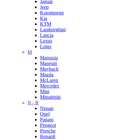
Jaguar
Jeep
Koenigsegg
Kia
KTM
Lamborghini
Lancia
Lexus
Lotus
M
Marussia
Maserati
Maybach
Mazda
McLaren
Mercedes
Mini
Mitsubishi
N - R
Nissan
Opel
Pagani
Peugeot
Porsche
Renault