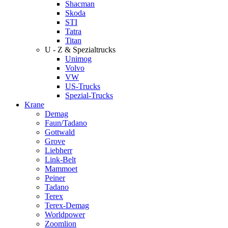
Shacman
Skoda
STI
Tatra
Titan
U - Z & Spezialtrucks
Unimog
Volvo
VW
US-Trucks
Spezial-Trucks
Krane
Demag
Faun/Tadano
Gottwald
Grove
Liebherr
Link-Belt
Mammoet
Peiner
Tadano
Terex
Terex-Demag
Worldpower
Zoomlion