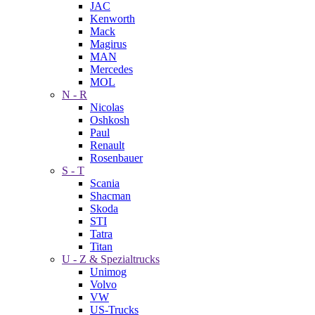
JAC
Kenworth
Mack
Magirus
MAN
Mercedes
MOL
N - R
Nicolas
Oshkosh
Paul
Renault
Rosenbauer
S - T
Scania
Shacman
Skoda
STI
Tatra
Titan
U - Z & Spezialtrucks
Unimog
Volvo
VW
US-Trucks