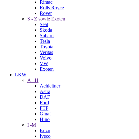
Rimac
Rolls Royce
Rover
S - Z sowie Exoten
Seat
Skoda
Subaru
Tesla
Toyota
Veritas
Volvo
VW
Exoten
LKW
A - H
Achleitner
Astra
DAF
Ford
FTF
Ginaf
Hino
I -M
Isuzu
Iveco