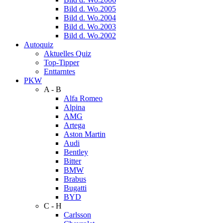
Bild d. Wo.2005
Bild d. Wo.2004
Bild d. Wo.2003
Bild d. Wo.2002
Autoquiz
Aktuelles Quiz
Top-Tipper
Enttarntes
PKW
A - B
Alfa Romeo
Alpina
AMG
Artega
Aston Martin
Audi
Bentley
Bitter
BMW
Brabus
Bugatti
BYD
C - H
Carlsson