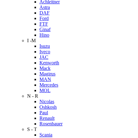
Achleitner
Astra
DAF
Ford
FTF
Ginaf
Hino
I -M
Isuzu
Iveco
JAC
Kenworth
Mack
Magirus
MAN
Mercedes
MOL
N - R
Nicolas
Oshkosh
Paul
Renault
Rosenbauer
S - T
Scania