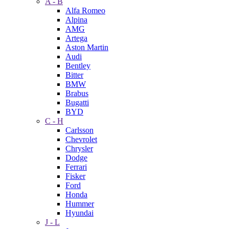
A - B
Alfa Romeo
Alpina
AMG
Artega
Aston Martin
Audi
Bentley
Bitter
BMW
Brabus
Bugatti
BYD
C - H
Carlsson
Chevrolet
Chrysler
Dodge
Ferrari
Fisker
Ford
Honda
Hummer
Hyundai
J - L