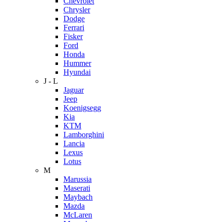
Chevrolet
Chrysler
Dodge
Ferrari
Fisker
Ford
Honda
Hummer
Hyundai
J - L
Jaguar
Jeep
Koenigsegg
Kia
KTM
Lamborghini
Lancia
Lexus
Lotus
M
Marussia
Maserati
Maybach
Mazda
McLaren