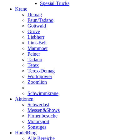
Spezial-Trucks
Krane
Demag
Faun/Tadano
Gottwald
Grove
Liebherr
Link-Belt
Mammoet
Peiner
Tadano
Terex
Terex-Demag
Worldpower
Zoomlion
Schwimmkrane
Aktionen
Schwerlast
Messen&Shows
Firmenbesuche
Motorsport
Sonstiges
HadelBlog
Alle Bereiche