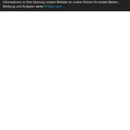
Informationen zu Ihrer Nutzung unserer Website an unsere Partner für soziale Medien,
Werbung und Analysen weiter
Erfahre mehr...
MEINE KONTAKTDATEN:
hadel.net
Bereich: Autos
Jens Hadel
+49 171 6313756