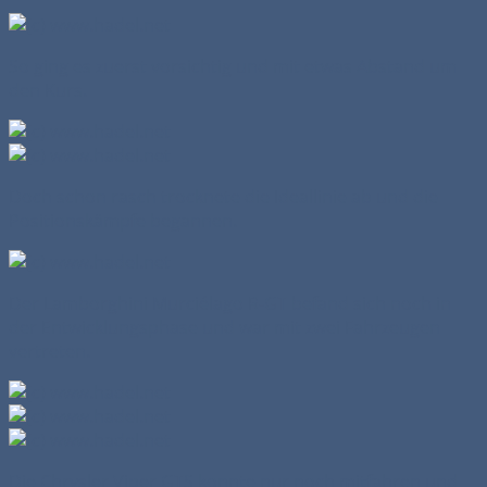
So ging es zuerst vorsichtig und mit etwas Abstand um
den Kurs.
Doch schon rasch trocknete die Ideallinie ab und die
Positionskämpfe begannen.
Der Lamborghini Murciélago R-GT befand sich noch in
der Entwicklungsphase und war mit zwei Fahrzeugen
vertreten.
Die Chrysler Viper GTS konnte nur noch mitfahren und