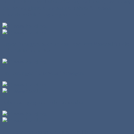
Zum Glück nur ein Reifenschaden, doch der Qualm drang
ins Fahrzeuginnere, sodass der Fahrer für etwas
zusätzliche Belüftung sorgen musste.
Unser Dank geht auch an das Team von Maserati für die
tolle Zeit in Eurer Box.
Ein Freisinger-Porsche auf Abwegen.
Behutsam ging es durch das Kiesbett ...
und über den Rasen zurück auf die Piste.