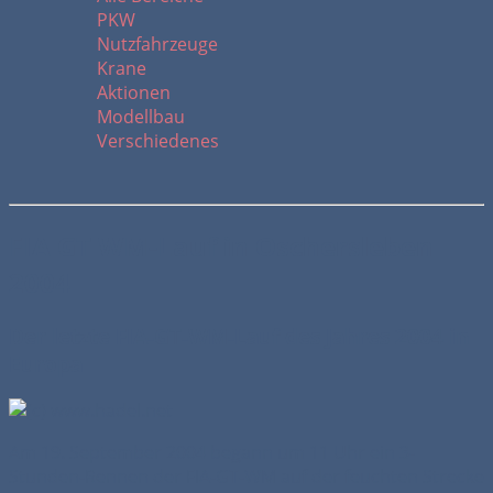
PKW
Nutzfahrzeuge
Krane
Aktionen
Modellbau
Verschiedenes
FIA GT WM-Lauf in Oschersleben
2004
Der letzte FIA-GT-WM-Lauf des Jahres 2004 in
Europa
Am 19. September 2004 begann um 11 Uhr ein 3-
Stunden-Rennen der FIA-GT-WM auf der feuchten Strecke