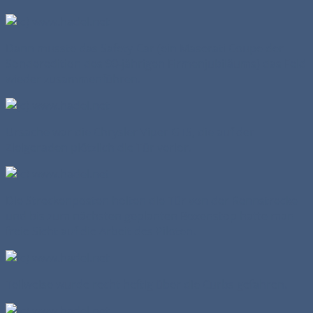
Dann musste das Safety-Car (ein Maserati Coupe der
Sonderedition des 90-jährigen Firmenjubiläums) das Feld
wieder zusammenführen.
Ursache war die Chrysler Viper GTS, die auf der
Zielgeraden plötzlich die Tür verlor.
Die Streckenposten holten die Tür von der Rennstrecke
und bis zum nächsten geplanten Boxenstop hatte man
freie Sicht auf die Arbeit des Piloten.
Teilweise wurde recht heftig über die Curbs gefahren.