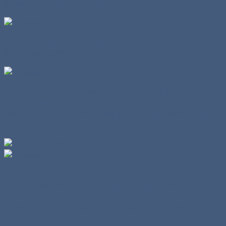
im Motopark Oschersleben.
Die abtrocknenden Stellen auf der Piste machten die
Reifenwahl schwierig.
In den ersten Runden waren Slicks meist überfordert
und verlangten vom Fahrer extreme Zurückhaltung und
viel Geduld, denn die Fahrzeuge mit Regenreifen zogen
zuerst davon.
Das Team Lechner Jr/Seiler/Konrad auf einem Saleen S7
hatte die Bestzeit im Qualifying herausgefahren und
startete von der Pole-Position.
Vielen Dank nochmals an das Team für den tollen Besuch
in Eurer Box!