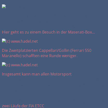
Hier die Sieger des Rennens Bertolini/Salo auf einem
Maserati MC12 mit 118 zurückgelegten Runden. Es war
der erste Sieg in einem GT-Rennen für Maserati seit 1967!
Hier geht es zu einem Besuch in der Maserati-Box...
Die Zweitplatzierten Cappellari/Gollin (Ferrari 550
Maranello) schafften eine Runde weniger.
Insgesamt kann man allen
Motorsport
freunden und -
begeisterten diese Rennserie nur wärmstens empfehlen,
denn man kann sehr viel sehen und die Rennen sind sehr
interessant.
Ein Besuch lohnt auf jeden Fall, im Anschluß gab es noch
zwei Läufe der FIA ETCC