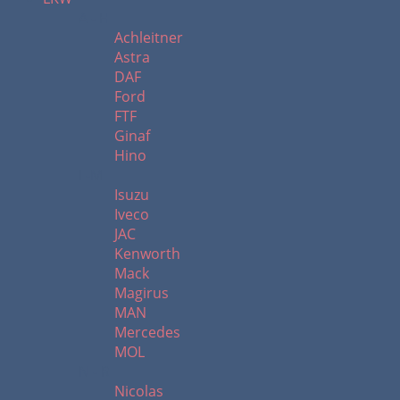
A - H
Achleitner
Astra
DAF
Ford
FTF
Ginaf
Hino
I -M
Isuzu
Iveco
JAC
Kenworth
Mack
Magirus
MAN
Mercedes
MOL
N - R
Nicolas