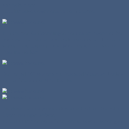
war nicht mehr
das ultimative Gewinnerauto der Vorjahre.
In Front hier Karl Wendlinger, der uns am Abend vorher
noch von der Rennstrecke berichtete und am Ende mit
seinem Teampartner Tarso Marques auf dem vierten
Platz ins Ziel kam.
Der Ferrari 360 Modena mit Pescatori/Vosse am Lenkrad
kam auf Platz 2 der N-GT ins Ziel.
Die vielen Fahrzeuge verstrickten sich oft in Überhol- und
Überrundungsmanöver,
sodass es immer viel auf der Rennstrecke zu sehen gab.