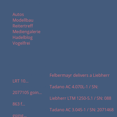
Themenbereiche:
Autos
Modellbau
Reitertreff
Mediengalerie
Hadelblog
Vogelfrei
letzte Blogeinträge:
05.08.2026 / 19.02:
Felbermayr delivers a Liebherr
LRT 10...
03.08.2026 / 07.46:
Tadano AC 4.070L-1 / SN:
2077105 goin...
30.07.2026 / 17.37:
Liebherr LTM 1250-5.1 / SN: 088
863 f...
29.07.2026 / 07.06:
Tadano AC 3.045-1 / SN: 2071468
going...