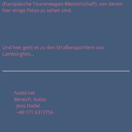
(Europäische Tourenwagen-Meisterschaft), von denen
hier einige Fotos zu sehen sind.
Außerdem bedanken wir uns bei Martin Koldewey vom
Motopark Oschersleben für die freundliche
Unterstützung!
Und hier geht es zu den Straßensportlern von
Lamborghini...
Meine Kontaktdaten:
hadel.net
Bereich: Autos
Jens Hadel
+49 171 6313756