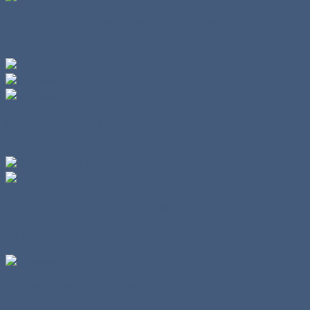
Auch kleine Touchierungen blieben nicht immer
folgenlos.
Der Ferrari 550 Maranello von Bobbi/Gardel auf dem
Weg zurück auf den Asphalt.
Gegen Rennende traute sich kaum noch jemand weit
außerhalb der Ideallinie zu fahren,
da hier viel Reifenabrieb die Haftung reduzierte.
Wer es doch probierte, hatte meist eine ganz eigene Linie
gefunden.