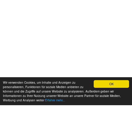
Wir verwenden Cookies, um Inhalte und Anzeigen zu
OK
personalisieren, Funktionen für soziale Medien anbieten zu
können und die Zugriffe auf unsere Website zu analysieren. Außerdem geben wir
Informationen zu Ihrer Nutzung unserer Website an unsere Partner für soziale Medien,
Werbung und Analysen weiter
Erfahre mehr...