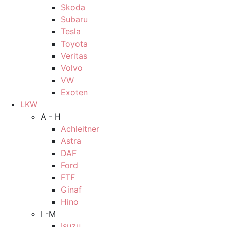
Skoda
Subaru
Tesla
Toyota
Veritas
Volvo
VW
Exoten
LKW
A - H
Achleitner
Astra
DAF
Ford
FTF
Ginaf
Hino
I -M
Isuzu