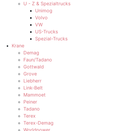
U - Z & Spezialtrucks
Unimog
Volvo
VW
US-Trucks
Spezial-Trucks
Krane
Demag
Faun/Tadano
Gottwald
Grove
Liebherr
Link-Belt
Mammoet
Peiner
Tadano
Terex
Terex-Demag
Worldpower