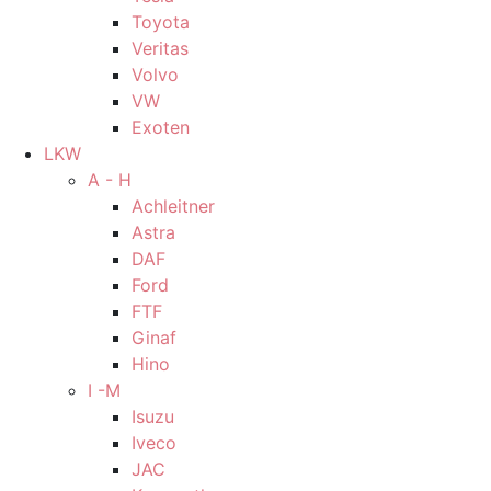
Toyota
Veritas
Volvo
VW
Exoten
LKW
A - H
Achleitner
Astra
DAF
Ford
FTF
Ginaf
Hino
I -M
Isuzu
Iveco
JAC