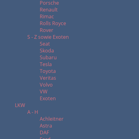
Porsche
Renault
Rimac
Rolls Royce
Rover
S - Z sowie Exoten
Seat
Skoda
Subaru
Tesla
Toyota
Veritas
Volvo
VW
Exoten
LKW
A - H
Achleitner
Astra
DAF