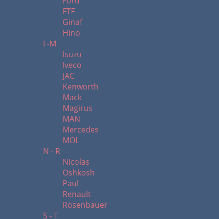
Ford
FTF
Ginaf
Hino
I -M
Isuzu
Iveco
JAC
Kenworth
Mack
Magirus
MAN
Mercedes
MOL
N - R
Nicolas
Oshkosh
Paul
Renault
Rosenbauer
S - T