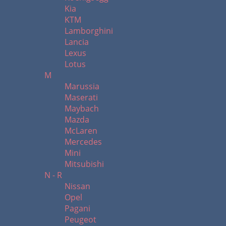
Kia
KTM
Lamborghini
Lancia
Lexus
Lotus
M
Marussia
Maserati
Maybach
Mazda
McLaren
Mercedes
Mini
Mitsubishi
N - R
Nissan
Opel
Pagani
Peugeot