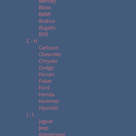
Bentley
Bitter
BMW
Brabus
Bugatti
BYD
C - H
Carlsson
Chevrolet
Chrysler
Dodge
Ferrari
Fisker
Ford
Honda
Hummer
Hyundai
J - L
Jaguar
Jeep
Koenigsegg