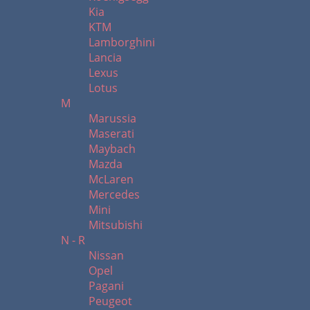
Kia
KTM
Lamborghini
Lancia
Lexus
Lotus
M
Marussia
Maserati
Maybach
Mazda
McLaren
Mercedes
Mini
Mitsubishi
N - R
Nissan
Opel
Pagani
Peugeot