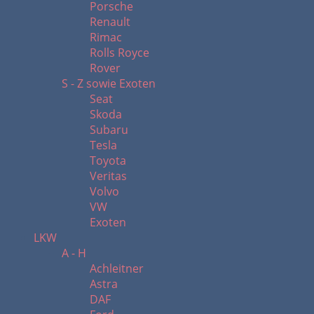
Porsche
Renault
Rimac
Rolls Royce
Rover
S - Z sowie Exoten
Seat
Skoda
Subaru
Tesla
Toyota
Veritas
Volvo
VW
Exoten
LKW
A - H
Achleitner
Astra
DAF