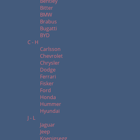
Bentley
Bitter
BMW
Brabus
Bugatti
BYD
C - H
Carlsson
Chevrolet
Chrysler
Dodge
Ferrari
Fisker
Ford
Honda
Hummer
Hyundai
J - L
Jaguar
Jeep
Koenigsegg