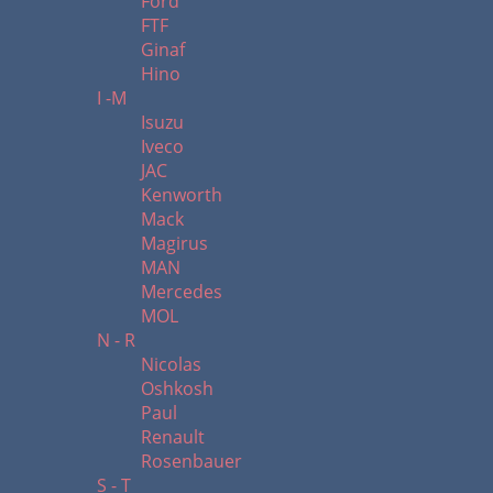
Ford
FTF
Ginaf
Hino
I -M
Isuzu
Iveco
JAC
Kenworth
Mack
Magirus
MAN
Mercedes
MOL
N - R
Nicolas
Oshkosh
Paul
Renault
Rosenbauer
S - T