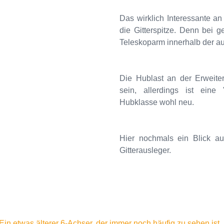
Das wirklich Interessante 
die Gitterspitze. Denn bei g
Teleskoparm innerhalb der au
Die Hublast an der Erweiter
sein, allerdings ist eine 
Hubklasse wohl neu.
Hier nochmals ein Blick au
Gitterausleger.
Ein etwas älterer 6-Achser, der immer noch häufig zu sehen ist..