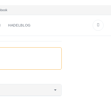
book
N
HADELBLOG