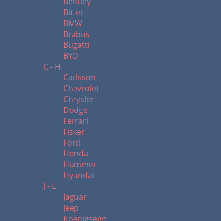
Bentley
Bitter
BMW
Brabus
Bugatti
BYD
C - H
Carlsson
Chevrolet
Chrysler
Dodge
Ferrari
Fisker
Ford
Honda
Hummer
Hyundai
J - L
Jaguar
Jeep
Koenigsegg