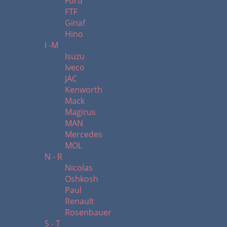
Ford
FTF
Ginaf
Hino
I -M
Isuzu
Iveco
JAC
Kenworth
Mack
Magirus
MAN
Mercedes
MOL
N - R
Nicolas
Oshkosh
Paul
Renault
Rosenbauer
S - T