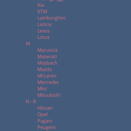
Kia
KTM
Lamborghini
Lancia
Lexus
Lotus
M
Marussia
Maserati
Maybach
Mazda
McLaren
Mercedes
Mini
Mitsubishi
N - R
Nissan
Opel
Pagani
Peugeot