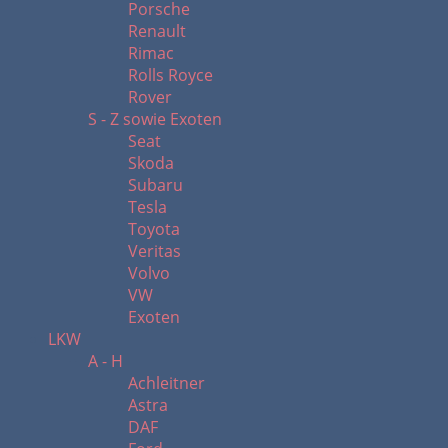
Porsche
Renault
Rimac
Rolls Royce
Rover
S - Z sowie Exoten
Seat
Skoda
Subaru
Tesla
Toyota
Veritas
Volvo
VW
Exoten
LKW
A - H
Achleitner
Astra
DAF