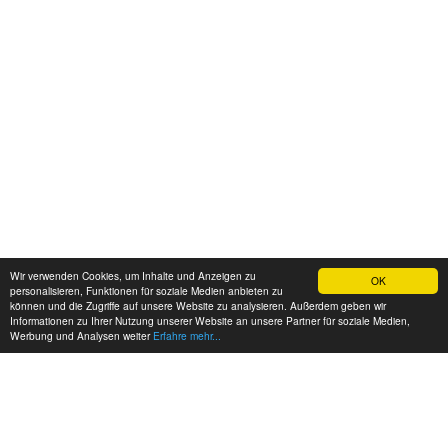
Wir verwenden Cookies, um Inhalte und Anzeigen zu
OK
personalisieren, Funktionen für soziale Medien anbieten zu
können und die Zugriffe auf unsere Website zu analysieren. Außerdem geben wir
Informationen zu Ihrer Nutzung unserer Website an unsere Partner für soziale Medien,
Werbung und Analysen weiter
Erfahre mehr...