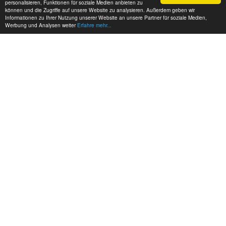
personalisieren, Funktionen für soziale Medien anbieten zu
können und die Zugriffe auf unsere Website zu analysieren. Außerdem geben wir
Informationen zu Ihrer Nutzung unserer Website an unsere Partner für soziale Medien,
Werbung und Analysen weiter
Erfahre mehr...
MEINE KONTAKTDATEN:
hadel.net
Bereich: Autos
Jens Hadel
+49 171 6313756