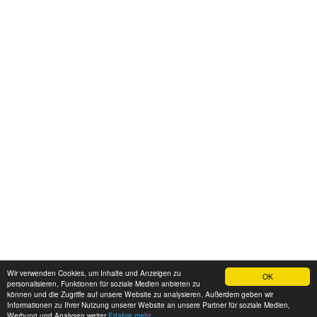
Wir verwenden Cookies, um Inhalte und Anzeigen zu
OK
personalisieren, Funktionen für soziale Medien anbieten zu
können und die Zugriffe auf unsere Website zu analysieren. Außerdem geben wir
Informationen zu Ihrer Nutzung unserer Website an unsere Partner für soziale Medien,
Werbung und Analysen weiter
Erfahre mehr...