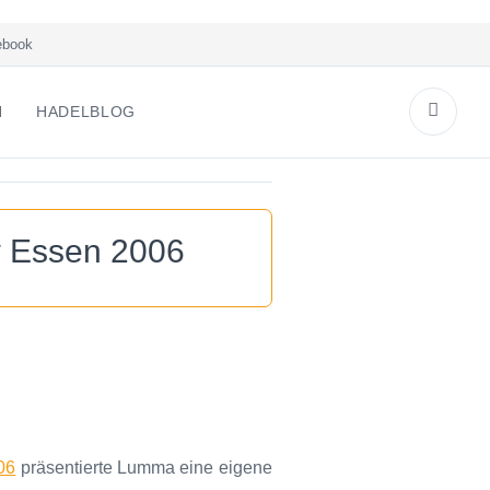
book
N
HADELBLOG
 Essen 2006
06
präsentierte Lumma eine eigene