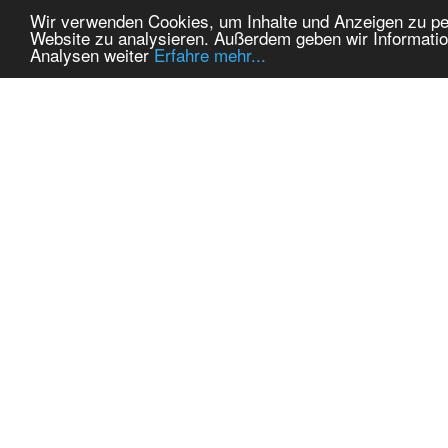
Wir verwenden Cookies, um Inhalte und Anzeigen zu pers
Website zu analysieren. Außerdem geben wir Informatio
Analysen weiter
Erfahre mehr...
MEINE KONTAKTDATEN:
THEMEN
hadel.net
Autos
Bereich: Autos
Model