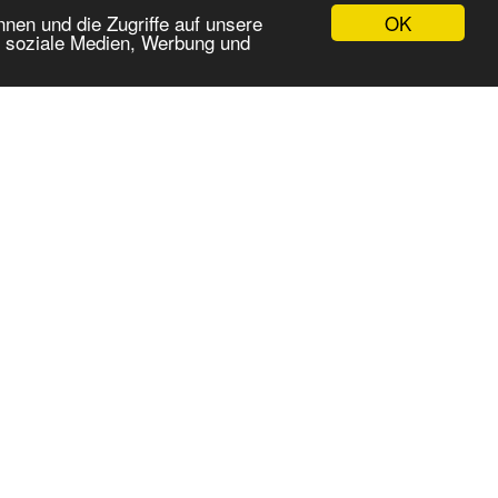
OK
nen und die Zugriffe auf unsere
r soziale Medien, Werbung und
WICHTIGE LINKS:
bherr LRT 10...
Impressum
 2077105 goin...
Datenschutz