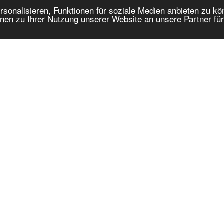
onalisieren, Funktionen für soziale Medien anbieten zu kön
nen zu Ihrer Nutzung unserer Website an unsere Partner fü
BEREICHE:
LETZTE BLOGEINTRÄGE:
05.08.2026 / 19.02:
Felbermayr delivers a Lie
lbau
03.08.2026 / 07.46:
Tadano AC 4.070L-1 / SN: