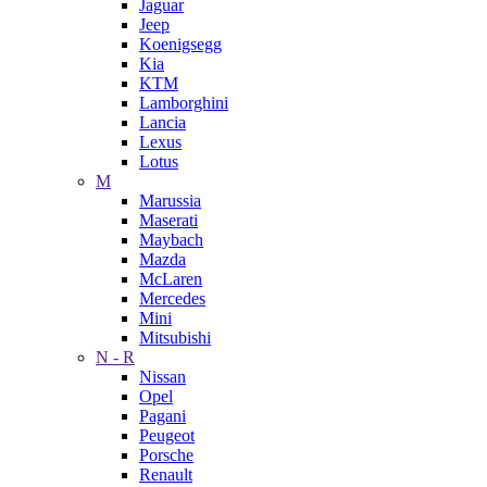
Jaguar
Jeep
Koenigsegg
Kia
KTM
Lamborghini
Lancia
Lexus
Lotus
M
Marussia
Maserati
Maybach
Mazda
McLaren
Mercedes
Mini
Mitsubishi
N - R
Nissan
Opel
Pagani
Peugeot
Porsche
Renault