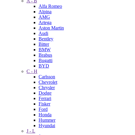
A - B
Alfa Romeo
Alpina
AMG
Artega
Aston Martin
Audi
Bentley
Bitter
BMW
Brabus
Bugatti
BYD
C - H
Carlsson
Chevrolet
Chrysler
Dodge
Ferrari
Fisker
Ford
Honda
Hummer
Hyundai
J - L