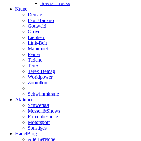
Spezial-Trucks
Krane
Demag
Faun/Tadano
Gottwald
Grove
Liebherr
Link-Belt
Mammoet
Peiner
Tadano
Terex
Terex-Demag
Worldpower
Zoomlion
Schwimmkrane
Aktionen
Schwerlast
Messen&Shows
Firmenbesuche
Motorsport
Sonstiges
HadelBlog
Alle Bereiche