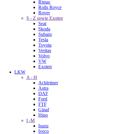
Rimac
Rolls Royce
Rover
S - Z sowie Exoten
Seat
Skoda
Subaru
Tesla
Toyota
Veritas
Volvo
VW
Exoten
LKW
A - H
Achleitner
Astra
DAF
Ford
FTF
Ginaf
Hino
I -M
Isuzu
Iveco