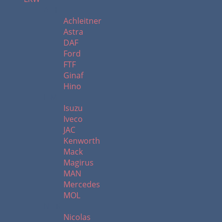
A - H
Achleitner
Astra
DAF
Ford
FTF
Ginaf
Hino
I -M
Isuzu
Iveco
JAC
Kenworth
Mack
Magirus
MAN
Mercedes
MOL
N - R
Nicolas