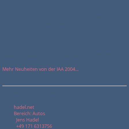
Die Bremslichter zeigen die Stärke der Bremsung an und
helfen so dem nach- folgenden Verkehr die Situation vor
dem Truck besser einzustufen.
Vieles der Technik wird wohl nie in die Serie kommen,
aber vielleicht können ja Elemente der Außenhaut auf
spätere Renault-Trucks gerettet werden.
Mehr Neuheiten von der IAA 2004...
Meine Kontaktdaten:
hadel.net
Bereich: Autos
Jens Hadel
+49 171 6313756