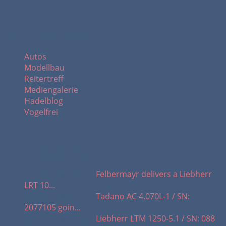
Themenbereiche:
Autos
Modellbau
Reitertreff
Mediengalerie
Hadelblog
Vogelfrei
letzte Blogeinträge:
05.08.2026 / 19.02:
Felbermayr delivers a Liebherr
LRT 10...
03.08.2026 / 07.46:
Tadano AC 4.070L-1 / SN:
2077105 goin...
30.07.2026 / 17.37:
Liebherr LTM 1250-5.1 / SN: 088