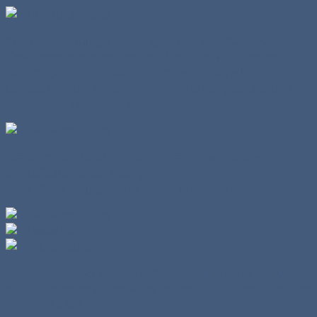
Anstelle der Spiegel übertragen nun viele Cameras das
Geschehen rund um den Truck auf die Monitore im
Fahrzeuginneren. Das kleine Lenkrad übergibt die
Lenkbefehle per Elektronik an die Lenkungssteuerung,
sodass eine Lenksäule entfällt.
Besonderheit ist die WIndschutzscheibe, die durch
einstellbare Verdunkelung
das Fahren entgegen der Sonne erleichtern soll.
Die Scheinwerfer passen sich automatisch der Umwelt
an und arbeiten in der Stadt anders als auf der Autobahn
oder im Nebel.