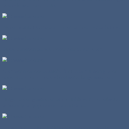
bestückt worden zu sein.
Dieser Scania R620 stand mitten auf der Donaubrücke.
Direkt daneben parkte dieser Actros von Koch.
Auch wenn es leer aussieht, für Fotos mit wenig oder
ohne Besucher musste ich teilweise lange wwarten.
Einige Fahrer gewährten auch Einblicke in die teilweise
aufwendig aufgepeppten Fahrerhäuser.
Gerade für Trucks mit Airbrush-Dekos sind solche