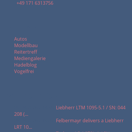
+49 171 6313756
Themenbereiche:
Autos
Modellbau
Reitertreff
Mediengalerie
Hadelblog
Vogelfrei
letzte Blogeinträge:
09.08.2026 / 18.58:
Liebherr LTM 1095-5.1 / SN: 044
208 (...
05.08.2026 / 19.02:
Felbermayr delivers a Liebherr
LRT 10...