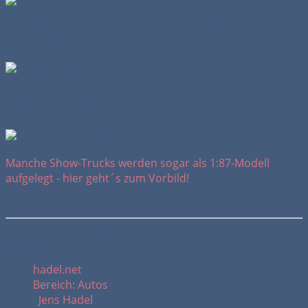
Mehr Scheinwerfer und Deko passt kaum an die Front
eines Scanias.
Thementrucks, wie dieser "Phil Collins"-Truck,
überzeugen oft durch stimmige Optik.
Manche Show-Trucks werden sogar als 1:87-Modell
aufgelegt - hier geht´s zum Vorbild!
Meine Kontaktdaten:
hadel.net
Bereich: Autos
Jens Hadel