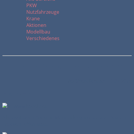
PKW
Nutzfahrzeuge
Krane
Aktionen
Modellbau
Verschiedenes
Truckertreffen Munderkingen 2015
Veröffentlicht am 10.07.2015
Stadtfest?
Alle zwei Jahre findet in Munderkingen das Stadtfest mit
Truckertreffen statt.