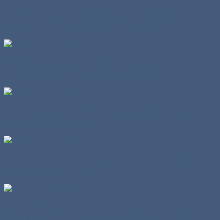
Natürlich sorgten Fahrwettbewerbe für viele große
Augen bei den Besuchern des Stadtfestes.
Oldtimer, die besser aussehen, als bei der
Erstauslieferung ab Werk, lohnen sich immer.
Aus den Niederlanden war dieses Gespann mit Scania-
Zugmaschine angereist.
Der vollverkleidete Mercedes SK war schon zu aktiven
Zeiten ein echter Hingucker.
Dieser MAN scheint erst im Laufe der Zeit mit den
zahlreichen Deko-Elementen und Airbrush-Lackierungen