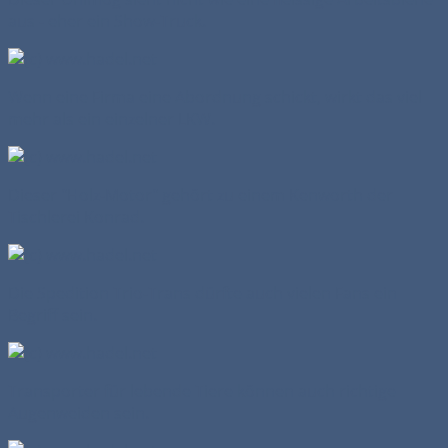
aus - eher ein Show-Truck.
Wenn eine Firma eine Abordnung schickt, wirkt das viel
mehr als ein einzelner LKW.
Dieser "Holz-Motor" gehört zu einem Kenworth der
Tischlerei Konrad.
Die Spedition Trio-Trans dürfte auch vielen Fans ein
Begriff sein.
Transporter für lebende Tiere können auch richtige
Augenweiden sein.