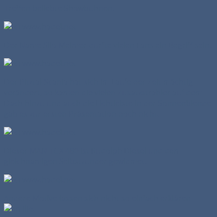
Treffen beliebte Showbühnen.
Der Name Silo-Melmer dürfte vielen Fans ein Begriff sein.
Der Pitztal-Scania hat sich im Laufe der Zeit mächtig
verändert, so kamen die vielen Zusatzstrahler auf dem
Dach hinzu und auch die Lichtleiste in der Sonnenblende
gab es zur ersten Präsentation noch nicht.
Dieser MAN TGX 480 ist Rudolph Diesel und dem
gleichnamigen Selbstzünder gewidmet.
Andere Motive lassen sich nicht so einfach erklären
.