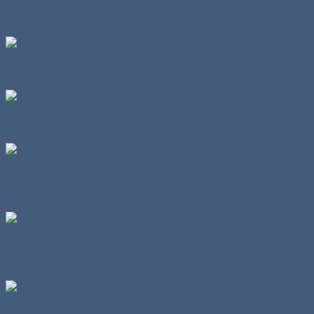
Ein derartiges Gitter unterhalb der Frontscheibe habe
ich zuvor noch nie gesehen.
Wrecker sind immer imposante Erscheinungen.
Holztransporter waren sogar rudelweise vertreten.
Scheinbar gab es eine Vorliebe für die Zugmaschinen mit
dem V8 unter der Haube.
Die farbliche GEstaltung ist Geschmackssache - hier
allerdings nicht meiner.