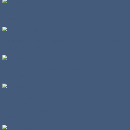
Im Juni 2015 war es wieder soweit: Trucker samt
Fahrzeug trafen sich an der Donau.
Sogar eine Brücke im Ortskern über die Donau wurde zur
Ausstellungsfläche!
Gerade für mich als Nordlicht eine ungewohnte Kulisse
für ein solches Event.
Ganz nebenbei konnte ich live und auf der Straße Trucks
in Augenschein nehmen,
die ich bisher nur von Fotos anderer Nutzfahrzeugfans
kannte.