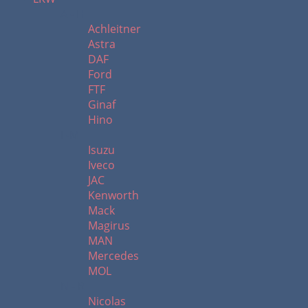
A - H
Achleitner
Astra
DAF
Ford
FTF
Ginaf
Hino
I -M
Isuzu
Iveco
JAC
Kenworth
Mack
Magirus
MAN
Mercedes
MOL
N - R
Nicolas