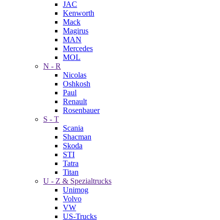
JAC
Kenworth
Mack
Magirus
MAN
Mercedes
MOL
N - R
Nicolas
Oshkosh
Paul
Renault
Rosenbauer
S - T
Scania
Shacman
Skoda
STI
Tatra
Titan
U - Z & Spezialtrucks
Unimog
Volvo
VW
US-Trucks