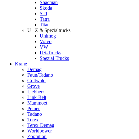
Shacman
Skoda
STI
Tatra
Titan
U - Z & Spezialtrucks
Unimog
Volvo
VW
US-Trucks
Spezial-Trucks
Krane
Demag
Faun/Tadano
Gottwald
Grove
Liebherr
Link-Belt
Mammoet
Peiner
Tadano
Terex
Terex-Demag
Worldpower
Zoomlion