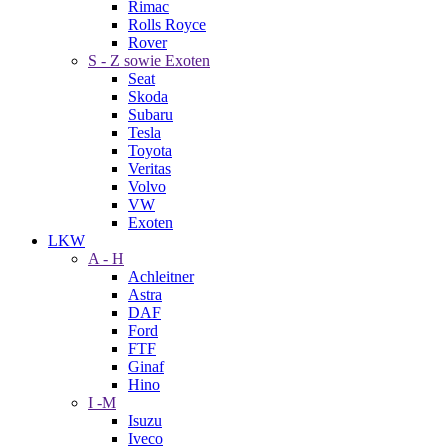
Rimac
Rolls Royce
Rover
S - Z sowie Exoten
Seat
Skoda
Subaru
Tesla
Toyota
Veritas
Volvo
VW
Exoten
LKW
A - H
Achleitner
Astra
DAF
Ford
FTF
Ginaf
Hino
I -M
Isuzu
Iveco