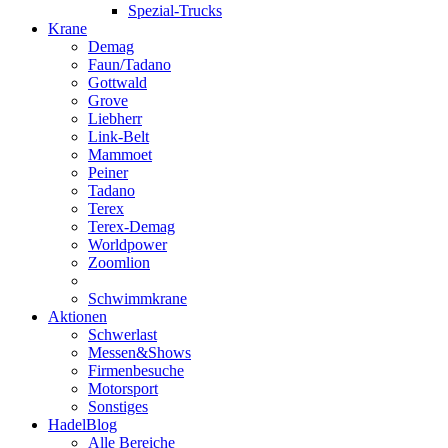
Spezial-Trucks
Krane
Demag
Faun/Tadano
Gottwald
Grove
Liebherr
Link-Belt
Mammoet
Peiner
Tadano
Terex
Terex-Demag
Worldpower
Zoomlion
Schwimmkrane
Aktionen
Schwerlast
Messen&Shows
Firmenbesuche
Motorsport
Sonstiges
HadelBlog
Alle Bereiche