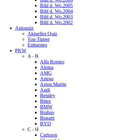
Bild d. Wo.2005
Bild d. Wo.2004
Bild d. Wo.2003
Bild d. Wo.2002
Autoquiz
Aktuelles Quiz
Top-Tipper
Enttarntes
PKW
A - B
Alfa Romeo
Alpina
AMG
Artega
Aston Martin
Audi
Bentley
Bitter
BMW
Brabus
Bugatti
BYD
C - H
Carlsson