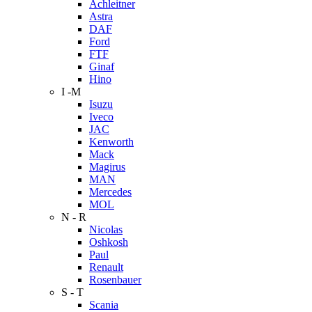
Achleitner
Astra
DAF
Ford
FTF
Ginaf
Hino
I -M
Isuzu
Iveco
JAC
Kenworth
Mack
Magirus
MAN
Mercedes
MOL
N - R
Nicolas
Oshkosh
Paul
Renault
Rosenbauer
S - T
Scania