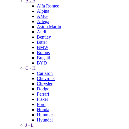
A - B
Alfa Romeo
Alpina
AMG
Artega
Aston Martin
Audi
Bentley
Bitter
BMW
Brabus
Bugatti
BYD
C - H
Carlsson
Chevrolet
Chrysler
Dodge
Ferrari
Fisker
Ford
Honda
Hummer
Hyundai
J - L