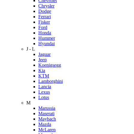
Chevrolet
Chrysler
Dodge
Ferrari
Fisker
Ford
Honda
Hummer
Hyundai
J - L
Jaguar
Jeep
Koenigsegg
Kia
KTM
Lamborghini
Lancia
Lexus
Lotus
M
Marussia
Maserati
Maybach
Mazda
McLaren