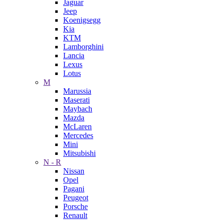
Jaguar
Jeep
Koenigsegg
Kia
KTM
Lamborghini
Lancia
Lexus
Lotus
M
Marussia
Maserati
Maybach
Mazda
McLaren
Mercedes
Mini
Mitsubishi
N - R
Nissan
Opel
Pagani
Peugeot
Porsche
Renault