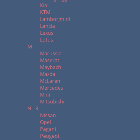
Kia
KTM
Lamborghini
Lancia
Lexus
Lotus
M
Marussia
Maserati
Maybach
Mazda
McLaren
Mercedes
Mini
Mitsubishi
N - R
Nissan
Opel
Pagani
Peugeot