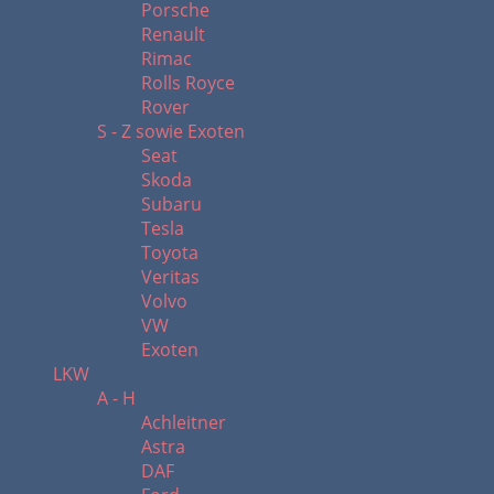
Porsche
Renault
Rimac
Rolls Royce
Rover
S - Z sowie Exoten
Seat
Skoda
Subaru
Tesla
Toyota
Veritas
Volvo
VW
Exoten
LKW
A - H
Achleitner
Astra
DAF