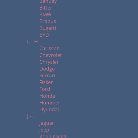
Bentley
Bitter
BMW
Brabus
Bugatti
BYD
C - H
Carlsson
Chevrolet
Chrysler
Dodge
Ferrari
Fisker
Ford
Honda
Hummer
Hyundai
J - L
Jaguar
Jeep
Koenigsegg