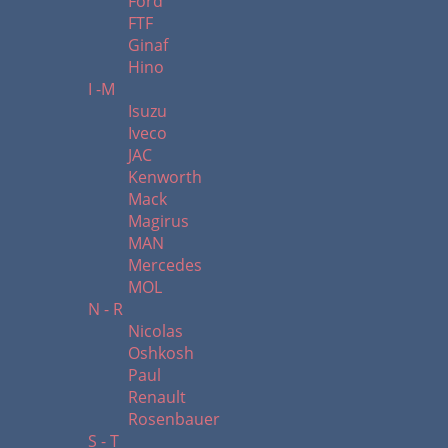
Ford
FTF
Ginaf
Hino
I -M
Isuzu
Iveco
JAC
Kenworth
Mack
Magirus
MAN
Mercedes
MOL
N - R
Nicolas
Oshkosh
Paul
Renault
Rosenbauer
S - T