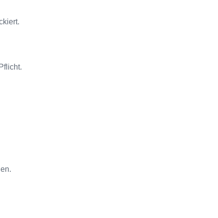
kiert.
flicht.
gen.