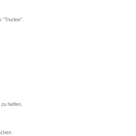
 "Trucker".
zu helfen.
schen.