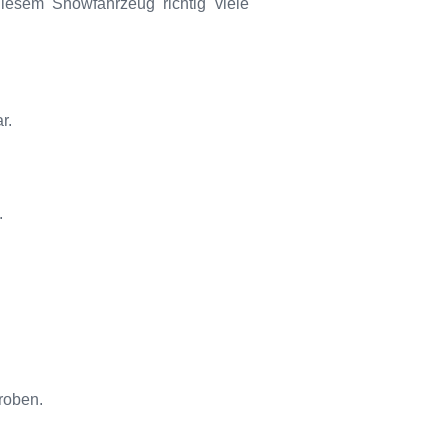
esem Showfahrzeug richtig viele
r.
.
roben.