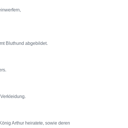
einwerfern,
amt Bluthund abgebildet.
rs.
 Verkleidung.
König Arthur heiratete, sowie deren