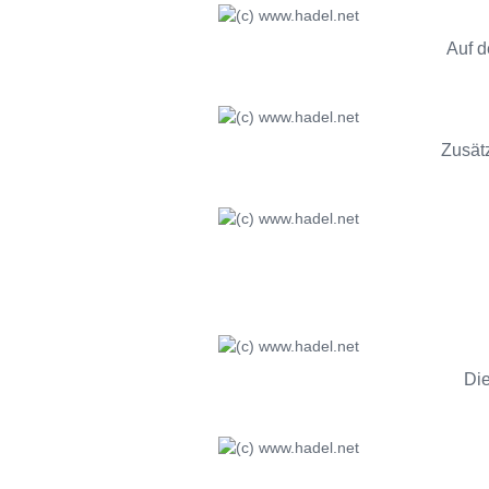
Auf d
Zusätz
Die