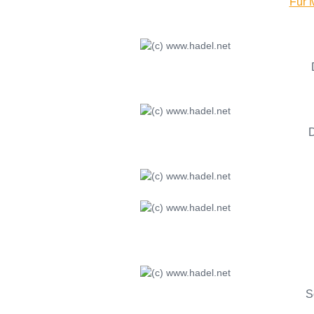
Für M
D
S