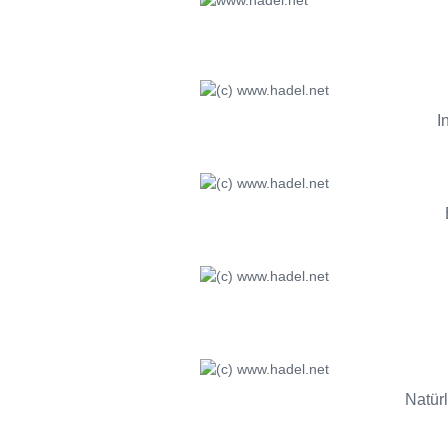
I
Natür