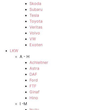
Skoda
Subaru
Tesla
Toyota
Veritas
Volvo
VW
Exoten
LKW
A - H
Achleitner
Astra
DAF
Ford
FTF
Ginaf
Hino
I -M
Isuzu