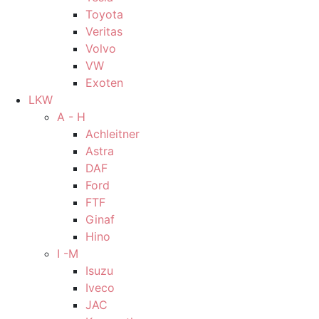
Toyota
Veritas
Volvo
VW
Exoten
LKW
A - H
Achleitner
Astra
DAF
Ford
FTF
Ginaf
Hino
I -M
Isuzu
Iveco
JAC