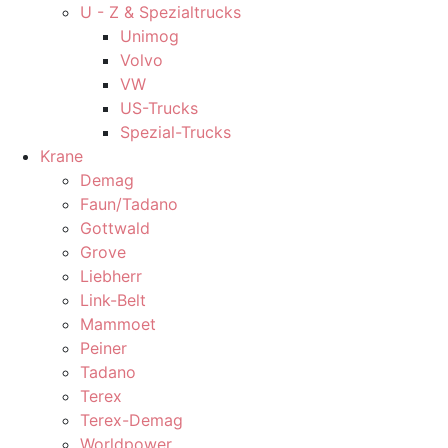
U - Z & Spezialtrucks
Unimog
Volvo
VW
US-Trucks
Spezial-Trucks
Krane
Demag
Faun/Tadano
Gottwald
Grove
Liebherr
Link-Belt
Mammoet
Peiner
Tadano
Terex
Terex-Demag
Worldpower