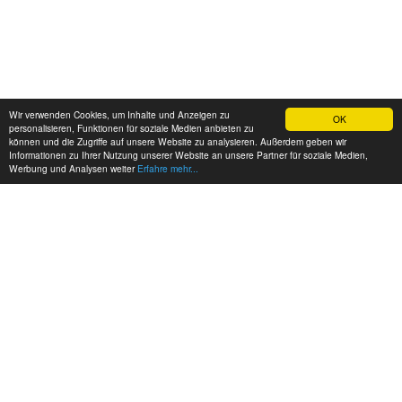
Wir verwenden Cookies, um Inhalte und Anzeigen zu
OK
personalisieren, Funktionen für soziale Medien anbieten zu
können und die Zugriffe auf unsere Website zu analysieren. Außerdem geben wir
Informationen zu Ihrer Nutzung unserer Website an unsere Partner für soziale Medien,
Werbung und Analysen weiter
Erfahre mehr...
MEINE KONTAKTDATEN: