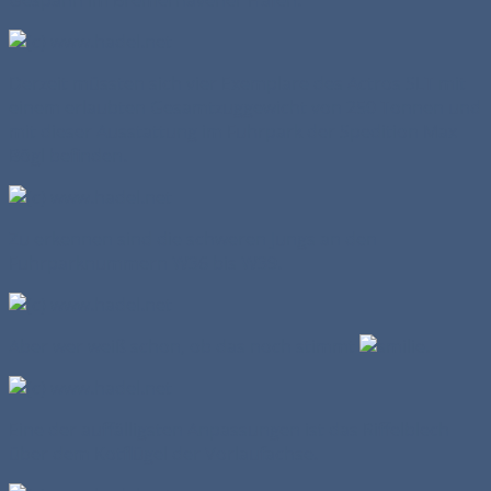
Gespann im Bremerhavener Hafen.
Derzeit müssten sich vier Exemplare des Actros SLT mit
einem erlaubten Gesamtzuggewicht von 250 Tonnen und
mit dieser Ausstattung im Fuhrpark der Spedition Max
Bögl befinden.
Zu erkennen sind die schweren Jungs an den
Fuhrparknummern W36 bis W39.
Aber wer weiß schon, ob das noch stimmt
.
Eine der auffälligsten Anpassungen ist das Riffelblech
über dem Kotflügel der Vorlaufachse.