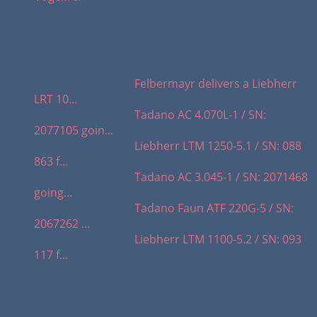
letzte Blogeinträge:
05.08.2026 / 19.02:
Felbermayr delivers a Liebherr
LRT 10...
03.08.2026 / 07.46:
Tadano AC 4.070L-1 / SN:
2077105 goin...
30.07.2026 / 17.37:
Liebherr LTM 1250-5.1 / SN: 088
863 f...
29.07.2026 / 07.06:
Tadano AC 3.045-1 / SN: 2071468
going...
23.07.2026 / 18.20:
Tadano Faun ATF 220G-5 / SN:
2067262 ...
21.07.2026 / 07.40:
Liebherr LTM 1100-5.2 / SN: 093
117 f...
Wichtige Links: