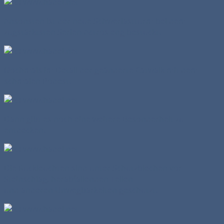
Ansonsten ist der neue Schwerlastturm bei dem
zugstärktsten Serien-Actros eng bestückt.
Nochmals im Detail der geänderte Catwalk mit dem
schmalen Podest.
Dann gibt es noch eine weitere Besonderheit zu
entdecken.
Die Rückleuchten sind unter Schutzblechen vor
Steinschlag, herabfallenden Teilen
und anderen Unwegbarkeiten geschützt.