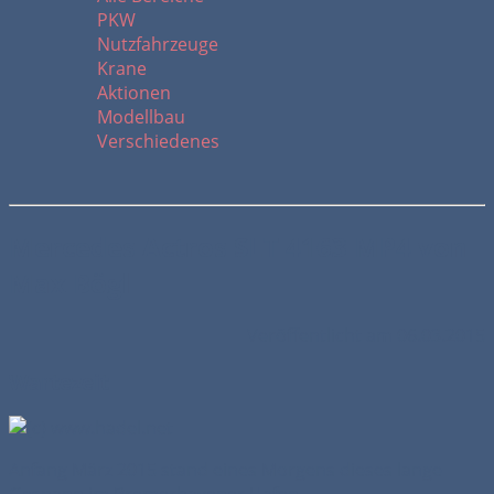
PKW
Nutzfahrzeuge
Krane
Aktionen
Modellbau
Verschiedenes
Mercedes Actros SLT 4163 MP4 von
Max Bögl
Veröffentlicht am 06.03.2015
Wartezeit
Anfang März 2015 stand eines Morgens dieses lange