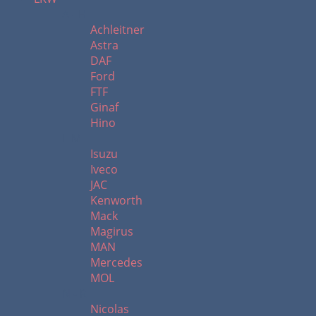
A - H
Achleitner
Astra
DAF
Ford
FTF
Ginaf
Hino
I -M
Isuzu
Iveco
JAC
Kenworth
Mack
Magirus
MAN
Mercedes
MOL
N - R
Nicolas