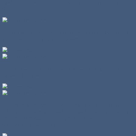
Auch auf der anderen Seite gab es genug Platz für einige
Fotos.
Die Zusatzstrahler oben am Schwerlastturm haben sich
schon bei den Vorgängern bewährt.
Hier ist gut zu erkennen, wie schmal die angepasste
Auszieh-Leiter ist.
Mindestens vier weitere neue Actros SLT mit einem
erlaubten Gesamtzuggwicht von 160 Tonnen müssten im
Moment ebenfalls mit den gleichen Logos auf den
Straßen unterwegs sein.