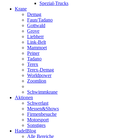
Spezial-Trucks
Krane
Demag
Faun/Tadano
Gottwald
Grove
Liebherr
Link-Belt
Mammoet
Peiner
Tadano
Terex
Terex-Demag
Worldpower
Zoomlion
Schwimmkrane
Aktionen
Schwerlast
Messen&Shows
Firmenbesuche
Motorsport
Sonstiges
HadelBlog
Alle Bereiche