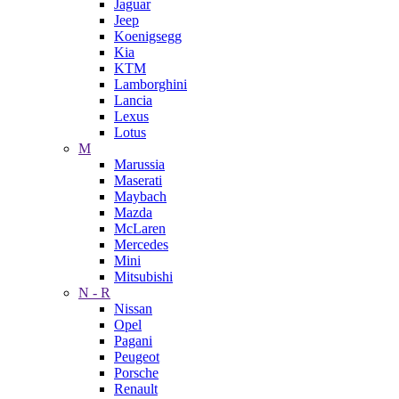
Jaguar
Jeep
Koenigsegg
Kia
KTM
Lamborghini
Lancia
Lexus
Lotus
M
Marussia
Maserati
Maybach
Mazda
McLaren
Mercedes
Mini
Mitsubishi
N - R
Nissan
Opel
Pagani
Peugeot
Porsche
Renault