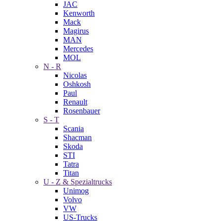
JAC
Kenworth
Mack
Magirus
MAN
Mercedes
MOL
N - R
Nicolas
Oshkosh
Paul
Renault
Rosenbauer
S - T
Scania
Shacman
Skoda
STI
Tatra
Titan
U - Z & Spezialtrucks
Unimog
Volvo
VW
US-Trucks