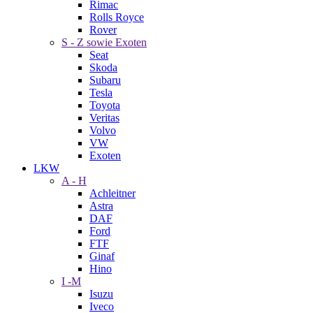
Rimac
Rolls Royce
Rover
S - Z sowie Exoten
Seat
Skoda
Subaru
Tesla
Toyota
Veritas
Volvo
VW
Exoten
LKW
A - H
Achleitner
Astra
DAF
Ford
FTF
Ginaf
Hino
I -M
Isuzu
Iveco