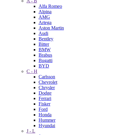
A - B
Alfa Romeo
Alpina
AMG
Artega
Aston Martin
Audi
Bentley
Bitter
BMW
Brabus
Bugatti
BYD
C - H
Carlsson
Chevrolet
Chrysler
Dodge
Ferrari
Fisker
Ford
Honda
Hummer
Hyundai
J - L