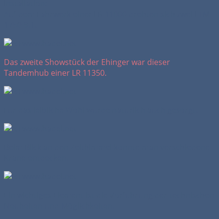
Installation:
Auf dem Fahrwerk einer LR 11000 drehten sich zwei LTM
1750-9.1.
Das zweite Showstück der Ehinger war dieser
Tandemhub einer LR 11350.
Für das leibliche Wohl wurde natürlich auch gesorgt.
Beim Blick an den Zelthimmel konnte man verschiedene
Krane entdecken.
Ein wichtiges Element ist die Vorführung der technischen
Neuheiten und Möglichkeiten.