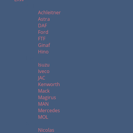
A - H
Achleitner
Astra
DAF
Ford
FTF
Ginaf
Hino
I -M
Isuzu
Iveco
JAC
Kenworth
Mack
Magirus
MAN
Mercedes
MOL
N - R
Nicolas