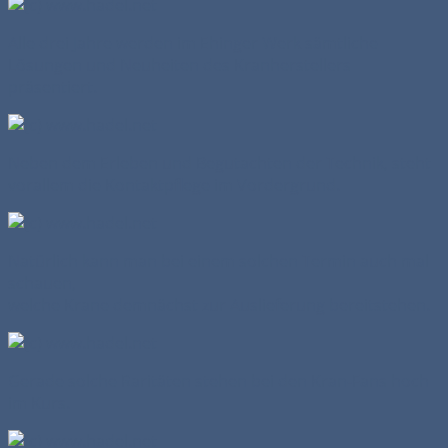
Alle drei Jahre werden im Ehinger Werk sämtliche
Lösungen und Neuheiten des Kranherstellers
präsentiert.
Neben dem Erleben und Begutachten der Technik, steht
vorallem die Kontaktpflege im Vordergrund.
Natürlich kann man bei einem solchen Termin auch mal
schauen,
welche Krane demnächst zur Auslieferung bereitstehen.
Gerade solche Raritäten stehen bei den Kran-Fans hoch
im Kurs.