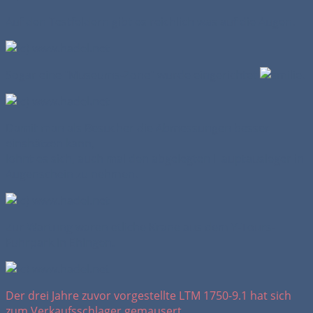
Auf den Testfeldern gibt es reichlich was auf die Augen.
Sogar eine "Museums-Zone" wurde eingerichtet
.
Damit man als Besucher die Abmessungen besser
einshätzen kann,
lohnt es sich, auch mal den abgelegten Hauptausleger in
Augenschein zu nehmen.
Zur Wartung waren etliche Krane aus dem Y-Tours-
Fuhrpark in Ehingen.
Der drei Jahre zuvor vorgestellte LTM 1750-9.1 hat sich
zum Verkaufsschlager gemausert.