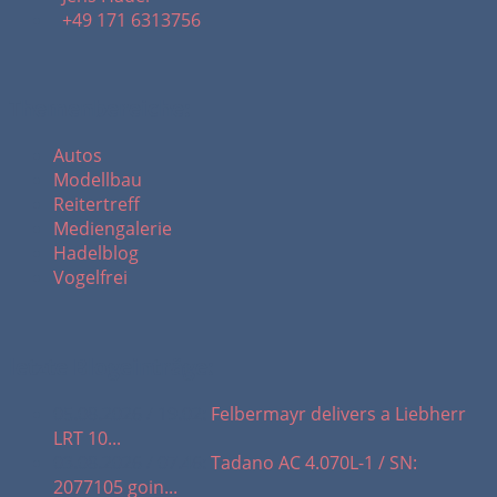
+49 171 6313756
Themenbereiche:
Autos
Modellbau
Reitertreff
Mediengalerie
Hadelblog
Vogelfrei
letzte Blogeinträge:
05.08.2026 / 19.02:
Felbermayr delivers a Liebherr
LRT 10...
03.08.2026 / 07.46:
Tadano AC 4.070L-1 / SN:
2077105 goin...