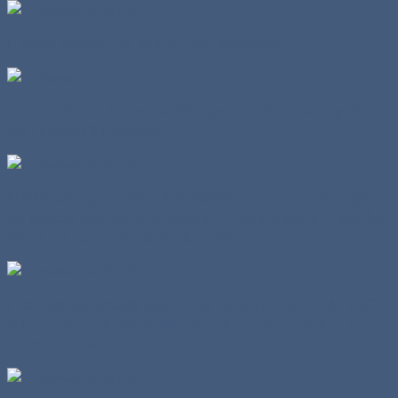
Hierbei werden die Krane nicht geschont.
Dass nicht nur Neuentwicklungen zu sehen sind, gehört
zur Firmen-Philosophie.
Erklärt wird ganz nebenbei, welche Ideen und Lösungen
umgesetzt wurden und welche Vorteile diese im tägliche
Arbeitseinsatz beim Betreiber bieten.
Erstmals vorgestellt wurde der neue Liebherr LTM 1250-
5.1, der demnächst ausführlich auf unseren Seiten zu
sehen sein wird.