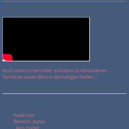
Video-Impressionen der Liebherr Kundentage 2015
Auch andere Hersteller erlauben zu besonderen
Terminen einen Blick in die heiligen Hallen...
Meine Kontaktdaten:
hadel.net
Bereich: Autos
Jens Hadel