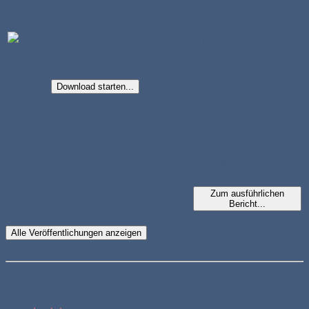
Schwertransport
dem Verlassen des
Magazin
Pontons mit
zusätzlichen Achsen
Autor: Jens Hadel
bestückt. In einer
eiskalten, nebeligen
Nacht ging der 870-
Download starten...
Tonnen-Konvoi
dann vom Hafen
quer durch die Stadt
zur
Kraftwerksbaustelle.
Zum ausführlichen
Bericht...
Alle Veröffentlichungen anzeigen
Meine Kontaktdaten: