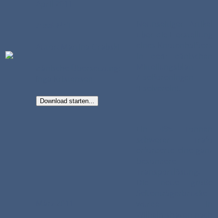
April 2011
Neunseitiger Artikel
Æsel-NYT
über die Herstellung
eines Knotenhalfters
Autor: Martina Grabski
in dem dänischen
Mitteilungsblatt
dänische Übersetzung:
Æselforeningen
Inga Kristensen
(Eselverein).
Download starten...
Ein 495 Tonnen
schwerer Trafo
erforderte eine ganz
besondere
Transportlösung.
Die neue große
Seitenträgerbrücke
März 2011
wurde in
Wilhelmshaven nach