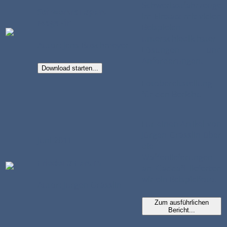
Schwerlastfahrzeuge
Schwertransport
im Einsatz mit vielen
Magazin
Beispielen
unterschiedlichster
Autor: Jens Buschmeyer
Lösungen und
Anforderungen.
Download starten...
Fotobereitstellung
für den Bericht.
Für einen Artikel von
Jürgen Grässlin über
Juni 2011
die
Waffenlieferungen
Friedens-Forum
an Gaddafi lieferten
wir ein Beispielfoto.
Autor: Jürgen Grässlin
Zum ausführlichen
Bericht...