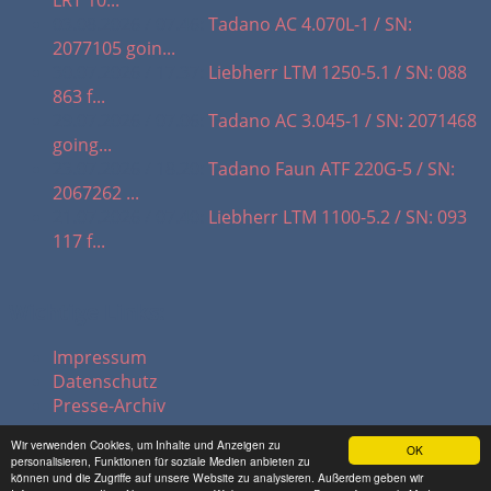
03.08.2026 / 07.46:
Tadano AC 4.070L-1 / SN:
2077105 goin...
30.07.2026 / 17.37:
Liebherr LTM 1250-5.1 / SN: 088
863 f...
29.07.2026 / 07.06:
Tadano AC 3.045-1 / SN: 2071468
going...
23.07.2026 / 18.20:
Tadano Faun ATF 220G-5 / SN:
2067262 ...
21.07.2026 / 07.40:
Liebherr LTM 1100-5.2 / SN: 093
117 f...
Wichtige Links:
Impressum
Datenschutz
Presse-Archiv
Wir verwenden Cookies, um Inhalte und Anzeigen zu
OK
personalisieren, Funktionen für soziale Medien anbieten zu
© 2026 hadel.net
können und die Zugriffe auf unsere Website zu analysieren. Außerdem geben wir