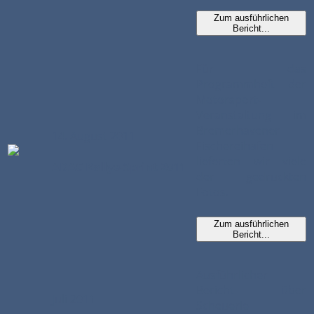
Zum ausführlichen
Bericht...
Für das
Programmheft der
Motorsport-
Veranstaltung im
Bremerhavener
14. August 2011
Fischereihafen
lieferten wir viele
ADAC Rallye-Sprint 2011
der gedruckten
Fotos.
Zum ausführlichen
Bericht...
Ausführlicher
Bericht über
Juli 2011
Scheuerle