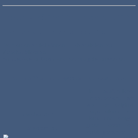
Presse-Veröffentlichungen aus 2011
Übersicht aller Artikel von oder über uns
Die meisten Artikel können durch Anklicken des
Vorschaubildes als
Acrobat-Reader-Dokument heruntergeladen werden.
Foto
Veröffentlichungsdaten
Kurzbeschreibung
Ein ausführlicher
Umbaubericht, wie
aus den Original-
Herpa-Teilen mit viel
Oktober 2011
Fleiss und einigen
guten Ideen ein
Der Mass:Stab
vorbildgerechter