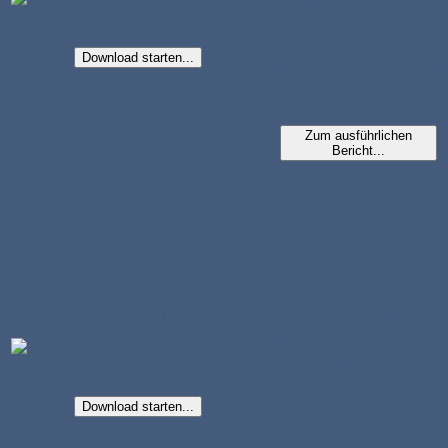
Fünfachser von MAN
Autor: Frank Hadel
wird. Präsentiert
anhand der
Download starten...
fünfachsigen MAN
TGX 41.680 von Kahl.
Zum ausführlichen
Bericht...
Bericht über die
Spedition Kahl, den
Kniff mit den
Oktober 2011
Kennzeichen und die
beiden fünfachsigen
Der Mass:Stab
MAN TGX 41.680.
Abgerundet wird der
Autor: Jens Hadel
Artikel durch ein
Interview mit Dipl.-
Ökonom Andreas
Download starten...
Kahl.