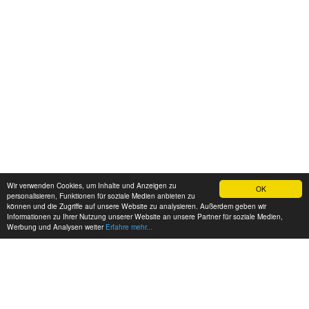
Wir verwenden Cookies, um Inhalte und Anzeigen zu
OK
personalisieren, Funktionen für soziale Medien anbieten zu
können und die Zugriffe auf unsere Website zu analysieren. Außerdem geben wir
Informationen zu Ihrer Nutzung unserer Website an unsere Partner für soziale Medien,
Werbung und Analysen weiter
Erfahre mehr...