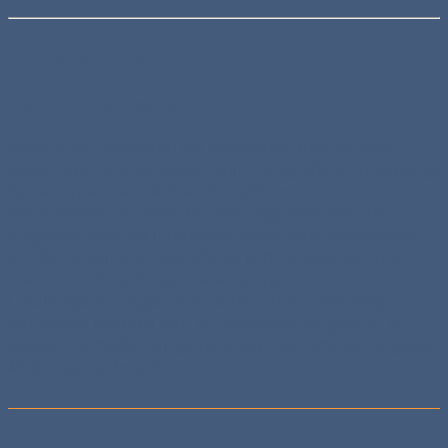
Fernseh-Berichte
Auch im Fernsehen
Wenn man desöfteren bei Schwertransporten oder
besonderen Kraneinsätzen zum Fotografieren unterwegs
ist, wird man natürlich auch desöfteren von
Fernsehkameras erwischt. Allerdings versuche ich
möglichst nicht als Interview-Partner oder dergleichen
ins Bild zu kommen. Manchmal geht es daneben und
man entdeckt sich tags darauf in irgendeinem
Lokalmagazin. Es gibt aber auch den anderen Weg und
das eigene Material wird im Fernsehen eingesetzt. In
diesem Fall helfen wir gerne, sofern es nicht um negative
Meinungsmache geht.