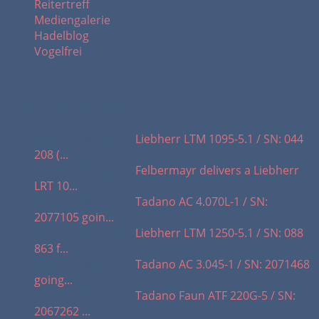
Reitertreff
Mediengalerie
Hadelblog
Vogelfrei
letzte Blogeinträge:
09.08.2026 / 18.58:
Liebherr LTM 1095-5.1 / SN: 044
208 (...
05.08.2026 / 19.02:
Felbermayr delivers a Liebherr
LRT 10...
03.08.2026 / 07.46:
Tadano AC 4.070L-1 / SN:
2077105 goin...
30.07.2026 / 17.37:
Liebherr LTM 1250-5.1 / SN: 088
863 f...
29.07.2026 / 07.06:
Tadano AC 3.045-1 / SN: 2071468
going...
23.07.2026 / 18.20:
Tadano Faun ATF 220G-5 / SN:
2067262 ...