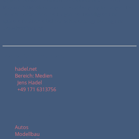
So lieferten wir für einen Fernsehbericht vom Pro7-
Magazin SAM Bilder von der Kranbergung in Langen. Der
Bericht behandelte die Folgen der Beteiligten und
spätere Probleme bei der Schadensregulierung und
Ursachenfindung.
Meine Kontaktdaten:
hadel.net
Bereich: Medien
Jens Hadel
+49 171 6313756
Themenbereiche:
Autos
Modellbau