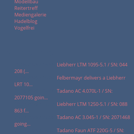
Modellbau
Reitertreff
Mediengalerie
Hadelblog
Vogelfrei
letzte Blogeinträge:
09.08.2026 / 18.58:
Liebherr LTM 1095-5.1 / SN: 044
208 (...
05.08.2026 / 19.02:
Felbermayr delivers a Liebherr
LRT 10...
03.08.2026 / 07.46:
Tadano AC 4.070L-1 / SN:
2077105 goin...
30.07.2026 / 17.37:
Liebherr LTM 1250-5.1 / SN: 088
863 f...
29.07.2026 / 07.06:
Tadano AC 3.045-1 / SN: 2071468
going...
23.07.2026 / 18.20:
Tadano Faun ATF 220G-5 / SN: