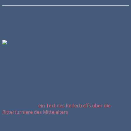
Deutschwerk 2 Realschule
Schulbuch für die Realschule
Vom Ernst Klett Schulbuchverlag Leipzig wurde dieses
Arbeitsbuch für die 6. Klasse der Realschule im Sommer
2004 in der ersten Auflage aufgelegt.
Auf Seite 163 ist
ein Text des Reitertreffs über die
Ritterturniere des Mittelalters
übernommen worden. Ziel
für das Schulbuch ist die Erweiterung des Wortschatzes
und die Wortbildung.