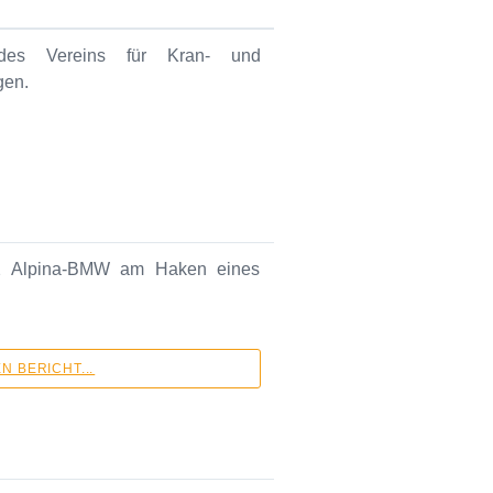
 des Vereins für Kran- und
gen.
32 Alpina-BMW am Haken eines
 BERICHT...