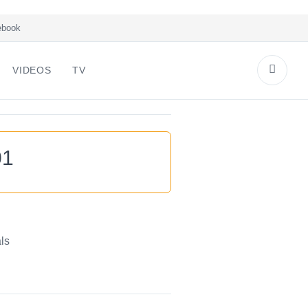
book
VIDEOS
TV
01
ls