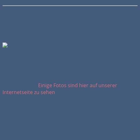
Unteilbare Ladung 3
Ondeelbare Lading 3
Im dritten Teil von Theo Wieringa´s Themenreihe über
unteilbare Ladungen und große Spezialmaschinen
erschien auch ein Artikel von Frank und Jens Hadel über
die Montage von Windenergieanlagen an der
Nordseeküste.
Einige Fotos sind hier auf unserer
Internetseite zu sehen
.
Die weitere Autorenliste umfasst neben Goldhofer, Gino
J. Koster, Arie Oorebeek und natürlich Theo Wieringa
auch Kübler und Scheuerle, die hier auf vielen Bildern
den ersten, richtig großen Flugzeugtransport zeigen. Die