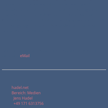
Anreise der Tupolev war einer der aufwändigsten
Transporte der Zeit und Grundstein für die folgenden
Transporte zum Technik-Museum. Ebenso wird ein
Kolonnentransport mit einem Ladungsgewicht von 1328
Tonnen gezeigt und auch die Klassiker aus den 60er
Jahren kommen nicht zu kurz.
Wenn Interesse an diesem Buch besteht, schicke mir
bitte eine
eMail
.
Meine Kontaktdaten:
hadel.net
Bereich: Medien
Jens Hadel
+49 171 6313756