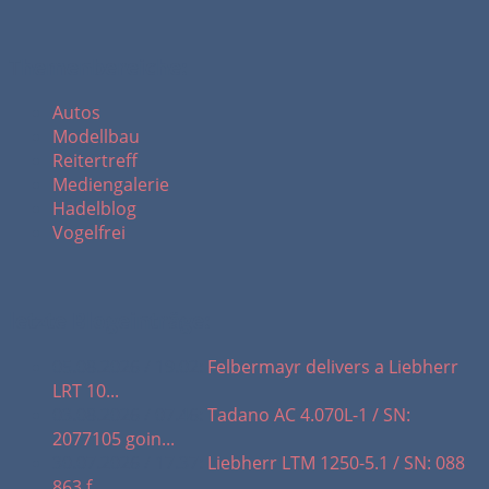
Themenbereiche:
Autos
Modellbau
Reitertreff
Mediengalerie
Hadelblog
Vogelfrei
letzte Blogeinträge:
05.08.2026 / 19.02:
Felbermayr delivers a Liebherr
LRT 10...
03.08.2026 / 07.46:
Tadano AC 4.070L-1 / SN:
2077105 goin...
30.07.2026 / 17.37:
Liebherr LTM 1250-5.1 / SN: 088
863 f...