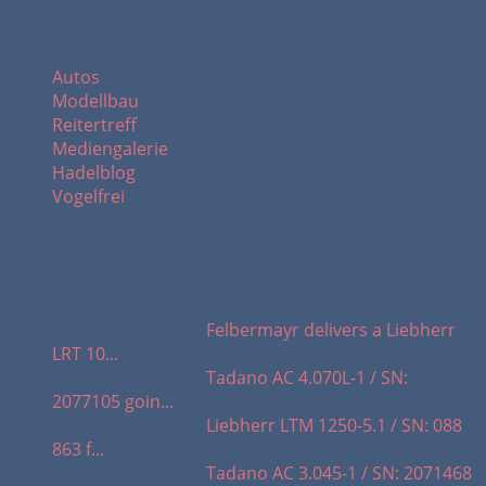
Themenbereiche:
Autos
Modellbau
Reitertreff
Mediengalerie
Hadelblog
Vogelfrei
letzte Blogeinträge:
05.08.2026 / 19.02:
Felbermayr delivers a Liebherr
LRT 10...
03.08.2026 / 07.46:
Tadano AC 4.070L-1 / SN:
2077105 goin...
30.07.2026 / 17.37:
Liebherr LTM 1250-5.1 / SN: 088
863 f...
29.07.2026 / 07.06:
Tadano AC 3.045-1 / SN: 2071468