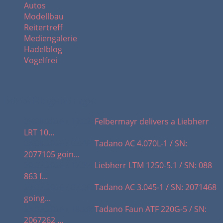
Autos
Modellbau
Reitertreff
Mediengalerie
Hadelblog
Vogelfrei
letzte Blogeinträge:
05.08.2026 / 19.02:
Felbermayr delivers a Liebherr
LRT 10...
03.08.2026 / 07.46:
Tadano AC 4.070L-1 / SN:
2077105 goin...
30.07.2026 / 17.37:
Liebherr LTM 1250-5.1 / SN: 088
863 f...
29.07.2026 / 07.06:
Tadano AC 3.045-1 / SN: 2071468
going...
23.07.2026 / 18.20:
Tadano Faun ATF 220G-5 / SN:
2067262 ...