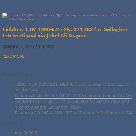
"
Liebherr LTM 1300-6.2 / SN: 071 782 for Gallagher
International via Jebel Ali Seaport
cranes
/ 18.01.2019 18:50
READ MORE
RECENT POSTS
Felbermayr delivers a Liebherr LRT 1090-2.1 / SN: 053 741
for the USA
Tadano AC 4.070L-1 / SN: 2077105 going to Freeport (USA)
Liebherr LTM 1250-5.1 / SN: 088 863 for Macs Crane and
Rigging going to Savannah (USA)
Tadano AC 3.045-1 / SN: 2071468 going to Baltimore (USA)
ARCHIVES
Aug 2026(2)