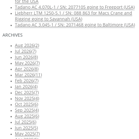
for the USA
Tadano AC 4.070L-1 / SN: 2077105 going to Freeport (USA)
Liebherr LTM 1250-5.1 / SN: 088 863 for Macs Crane and
Rigging going to Savannah (USA)
Tadano AC 3.045-1 / SN: 2071468 going to Baltimore (USA)
ARCHIVES
Aug 2026(2)
Jul 2026(7)
Jun 2026(8)
May 2026(7)
Apr 2026(8)
Mar 2026(11)
Feb 2026(7)
Jan 2026(4)
Dec 2025(7)
Nov 2025(4)
Oct 2025(6)
Sep 2025(4)
Aug 2025(6)
Jul 2025(6)
Jun 2025(5)
May 2025(7)