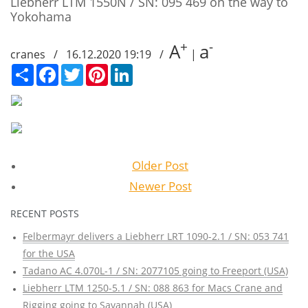
Liebherr LTM 1550N / SN: 095 469 on the way to
Yokohama
+
-
A
a
cranes / 16.12.2020 19:19 /
|
Сподели
Facebook
Twitter
Pinterest
LinkedIn
Older Post
Newer Post
RECENT POSTS
Felbermayr delivers a Liebherr LRT 1090-2.1 / SN: 053 741
for the USA
Tadano AC 4.070L-1 / SN: 2077105 going to Freeport (USA)
Liebherr LTM 1250-5.1 / SN: 088 863 for Macs Crane and
Rigging going to Savannah (USA)