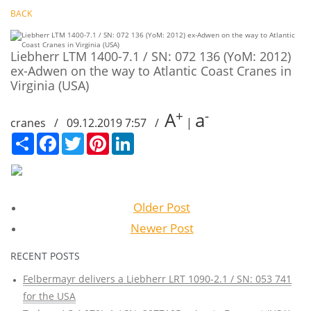
BACK
Liebherr LTM 1400-7.1 / SN: 072 136 (YoM: 2012)
ex-Adwen on the way to Atlantic Coast Cranes in
Virginia (USA)
+
-
A
a
cranes / 09.12.2019 7:57 /
|
Сподели
Facebook
Twitter
Pinterest
LinkedIn
Older Post
Newer Post
RECENT POSTS
Felbermayr delivers a Liebherr LRT 1090-2.1 / SN: 053 741
for the USA