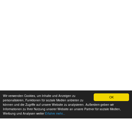
Wir verwenden Cookies, um Inhalte und Anzeigen zu
OK
personalisieren, Funktionen für soziale Medien anbieten zu
können und die Zugriffe auf unsere Website zu analysieren. Außerdem geben wir
Informationen zu Ihrer Nutzung unserer Website an unsere Partner für soziale Medien,
Werbung und Analysen weiter
Erfahre mehr...