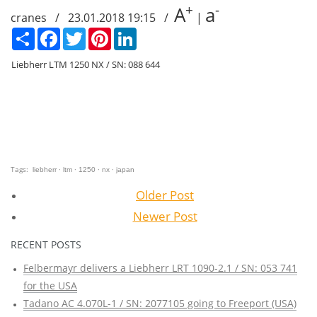
+
-
A
a
cranes / 23.01.2018 19:15 /
|
Сподели
Facebook
Twitter
Pinterest
LinkedIn
Liebherr LTM 1250 NX / SN: 088 644
Tags:
·
·
·
·
liebherr
ltm
1250
nx
japan
Older Post
Newer Post
RECENT POSTS
Felbermayr delivers a Liebherr LRT 1090-2.1 / SN: 053 741
for the USA
Tadano AC 4.070L-1 / SN: 2077105 going to Freeport (USA)