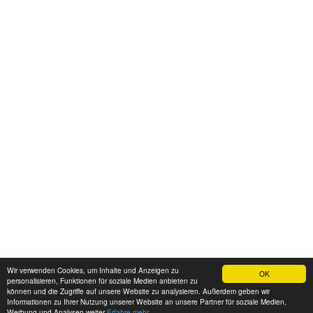
Wir verwenden Cookies, um Inhalte und Anzeigen zu
OK
personalisieren, Funktionen für soziale Medien anbieten zu
können und die Zugriffe auf unsere Website zu analysieren. Außerdem geben wir
Informationen zu Ihrer Nutzung unserer Website an unsere Partner für soziale Medien,
Werbung und Analysen weiter
Erfahre mehr...