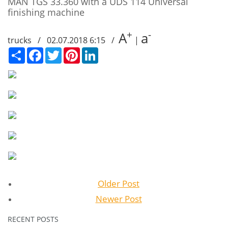
MAN TGS 33.360 with a UDS 114 Universal
finishing machine
+
-
A
a
trucks / 02.07.2018 6:15 /
|
Сподели
Facebook
Twitter
Pinterest
LinkedIn
Older Post
Newer Post
RECENT POSTS