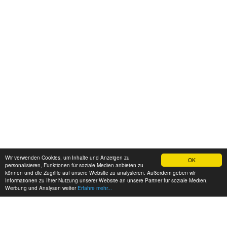
Wir verwenden Cookies, um Inhalte und Anzeigen zu
OK
personalisieren, Funktionen für soziale Medien anbieten zu
können und die Zugriffe auf unsere Website zu analysieren. Außerdem geben wir
Informationen zu Ihrer Nutzung unserer Website an unsere Partner für soziale Medien,
Werbung und Analysen weiter
Erfahre mehr...