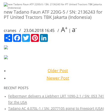
new Tadano Faun ATF 220G-5 / SN: 2136243 for
PT United Tractors TBK Jakarta (Indonesia)
+
-
A
a
cranes / 23.04.2018 16:45 /
|
Сподели
Facebook
Twitter
Pinterest
LinkedIn
Older Post
Newer Post
RECENT POSTS
Felbermayr delivers a Liebherr LRT 1090-2.1 / SN: 053 741
for the USA
Tadano AC 4.070L-1 / SN: 2077105 going to Freeport (USA)