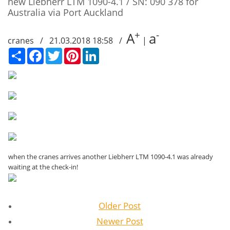
new Liebherr LTM 1090-4.1 / SN: 090 378 for
Australia via Port Auckland
+
-
A
a
cranes / 21.03.2018 18:58 /
|
Сподели
Facebook
Twitter
Pinterest
LinkedIn
when the cranes arrives another Liebherr LTM 1090-4.1 was already
waiting at the check-in!
Older Post
Newer Post