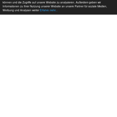
können und die Zugriffe auf unsere Website zu analysieren. Außerdem geben wir
Informationen zu Ihrer Nutzung unserer Website an unsere Partner für soziale Medien,
Werbung und Analysen weiter
Erfahre mehr...
MEINE KONTAKTDATEN:
hadel.net
Bereich: Hadelblog
Jens Hadel
+49 171 6313756