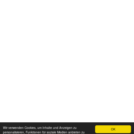
Wir verwenden Cookies, um Inhalte und Anzeigen zu
OK
personalisieren, Funktionen für soziale Medien anbieten zu