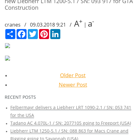
new Liebherr LTM 1200-5.1 / SN: 093 917 for GTA
Construction
+
-
A
a
cranes / 09.03.2018 9:21 /
|
Сподели
Facebook
Twitter
Pinterest
LinkedIn
Older Post
Newer Post
RECENT POSTS
Felbermayr delivers a Liebherr LRT 1090-2.1 / SN: 053 741
for the USA
Tadano AC 4.070L-1 / SN: 2077105 going to Freeport (USA)
Liebherr LTM 1250-5.1 / SN: 088 863 for Macs Crane and
Rigging going to Savannah (USA)