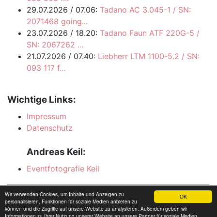
29.07.2026 / 07.06:
Tadano AC 3.045-1 / SN:
2071468 going...
23.07.2026 / 18.20:
Tadano Faun ATF 220G-5 /
SN: 2067262 ...
21.07.2026 / 07.40:
Liebherr LTM 1100-5.2 / SN:
093 117 f...
Wichtige Links:
Impressum
Datenschutz
Andreas Keil:
Eventfotografie Keil
© 2026 hadel.net
Wir verwenden Cookies, um Inhalte und Anzeigen zu
OK
personalisieren, Funktionen für soziale Medien anbieten zu
können und die Zugriffe auf unsere Website zu analysieren. Außerdem geben wir
Informationen zu Ihrer Nutzung unserer Website an unsere Partner für soziale Medien,